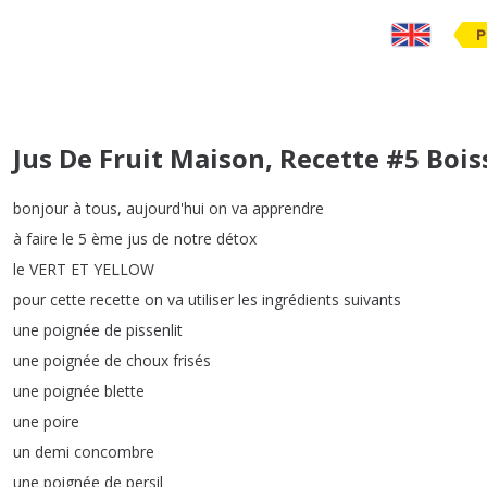
P
Jus De Fruit Maison, Recette #5 Boi
bonjour
à
tous
,
aujourd'hui
on
va
apprendre
à
faire
le
5
ème
jus
de
notre
détox
le
VERT
ET
YELLOW
pour
cette
recette
on
va
utiliser
les
ingrédients
suivants
une
poignée
de
pissenlit
une
poignée
de
choux
frisés
une
poignée
blette
une
poire
un
demi
concombre
une
poignée
de
persil