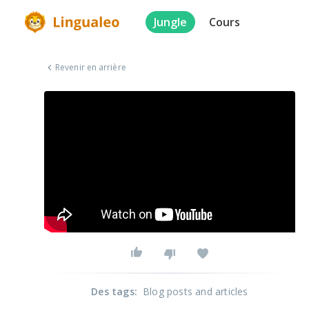
Jungle
Cours
Revenir en arrière
Des tags
:
Blog posts and articles