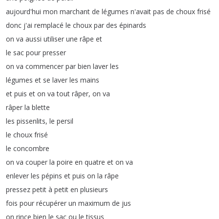
aujourd'hui
mon
marchant
de
légumes
n'avait
pas
de
choux
frisé
donc
j'ai
remplacé
le
choux
par
des
épinards
on
va
aussi
utiliser
une
râpe
et
le
sac
pour
presser
on
va
commencer
par
bien
laver
les
légumes
et
se
laver
les
mains
et
puis
et
on
va
tout
râper
,
on
va
râper
la
blette
les
pissenlits
,
le
persil
le
choux
frisé
le
concombre
on
va
couper
la
poire
en
quatre
et
on
va
enlever
les
pépins
et
puis
on
la
râpe
pressez
petit
à
petit
en
plusieurs
fois
pour
récupérer
un
maximum
de
jus
on
rince
bien
le
sac
ou
le
tissus