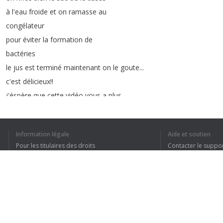
à
l'eau
froide
et
on
ramasse
au
congélateur
pour
éviter
la
formation
de
bactéries
le
jus
est
terminé
maintenant
on
le
goute
...
c'est
délicieux
!!
j'éspère
que
cette
vidéo
vous
a
plus
,
et
on
se
retrouve
très
vite
pour
le
jus
#6
LE
LAIT
CHÉ
Information légale
Aide et soutien
Pour les titulaires des droits
Contacter le suppo
Conditions de confidentialité
FAQ
Terms of Use
J’AI COMPRIS TO
Extension pour le navigateur