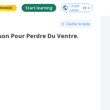
Langue

Start learning
FR
REMIUM
natale
:
Cacher le texte
sson Pour Perdre Du Ventre.