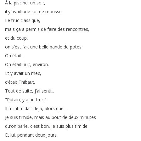
À
la
piscine
,
un
soir
,
il
y
avait
une
soirée
mousse
.
Le
truc
classique
,
mais
ça
a
permis
de
faire
des
rencontres
,
et
du
coup
,
on
s'est
fait
une
belle
bande
de
potes
.
On
était
...
On
était
huit
,
environ
.
Et
y
avait
un
mec
,
c'était
Thibaut
.
Tout
de
suite
,
j'ai
senti
...
"
Putain
,
y
a
un
truc
."
Il
m'intimidait
déjà
,
alors
que
...
Je
suis
timide
,
mais
au
bout
de
deux
minutes
qu'on
parle
,
c'est
bon
,
je
suis
plus
timide
.
Et
lui
,
pendant
deux
jours
,