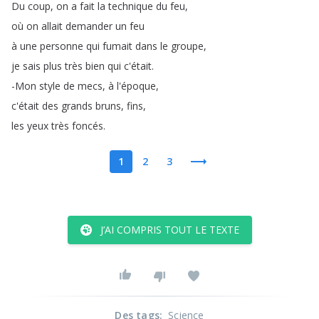
Du
coup
,
on
a
fait
la
technique
du
feu
,
où
on
allait
demander
un
feu
à
une
personne
qui
fumait
dans
le
groupe
,
je
sais
plus
très
bien
qui
c'était
.
-Mon
style
de
mecs
,
à
l'époque
,
c'était
des
grands
bruns
,
fins
,
les
yeux
très
foncés
.
1
2
3
J’AI COMPRIS TOUT LE TEXTE
Des tags
:
Science