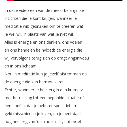
In
deze
video
één
van
de
meest
belangrijke
inzichten
die
je
kunt
krijgen
,
wanneer
je
meditatie
wilt
gebruiken
om
te
creëren
wat
je
wel
wil
,
in
plaats
van
wat
je
niet
wil
.
Alles
is
energie
en
ons
denken
,
ons
voelen
en
ons
handelen
beïnvloedt
de
energie
die
wij
vervolgens
terug
zien
op
omgevingsniveau
en
in
ons
lichaam
.
Nou
in
meditatie
kun
je
jezelf
afstemmen
op
de
energie
die
kan
harmoniseren
.
Echter
,
wanneer
je
heel
erg
in
een
kramp
zit
met
betrekking
tot
een
bepaalde
situatie
of
een
conflict
dat
je
hebt
,
er
speelt
iets
met
geld
misschien
in
je
leven
,
en
je
bent
daar
nog
heel
erg
van
'dat
moet
niet
,
dat
moet