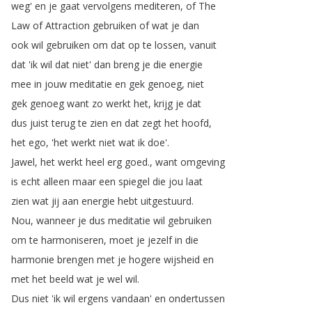
weg'
en
je
gaat
vervolgens
mediteren
,
of
The
Law
of
Attraction
gebruiken
of
wat
je
dan
ook
wil
gebruiken
om
dat
op
te
lossen
,
vanuit
dat
'ik
wil
dat
niet'
dan
breng
je
die
energie
mee
in
jouw
meditatie
en
gek
genoeg
,
niet
gek
genoeg
want
zo
werkt
het
,
krijg
je
dat
dus
juist
terug
te
zien
en
dat
zegt
het
hoofd
,
het
ego
, 'het
werkt
niet
wat
ik
doe'.
Jawel
,
het
werkt
heel
erg
goed
.
,
want
omgeving
is
echt
alleen
maar
een
spiegel
die
jou
laat
zien
wat
jij
aan
energie
hebt
uitgestuurd
.
Nou
,
wanneer
je
dus
meditatie
wil
gebruiken
om
te
harmoniseren
,
moet
je
jezelf
in
die
harmonie
brengen
met
je
hogere
wijsheid
en
met
het
beeld
wat
je
wel
wil
.
Dus
niet
'ik
wil
ergens
vandaan'
en
ondertussen