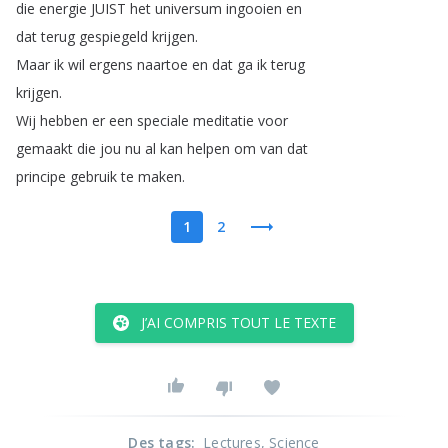
die
energie
JUIST
het
universum
ingooien
en
dat
terug
gespiegeld
krijgen
.
Maar
ik
wil
ergens
naartoe
en
dat
ga
ik
terug
krijgen
.
Wij
hebben
er
een
speciale
meditatie
voor
gemaakt
die
jou
nu
al
kan
helpen
om
van
dat
principe
gebruik
te
maken
.
1
2
J’AI COMPRIS TOUT LE TEXTE
Des tags
:
Lectures
, Science