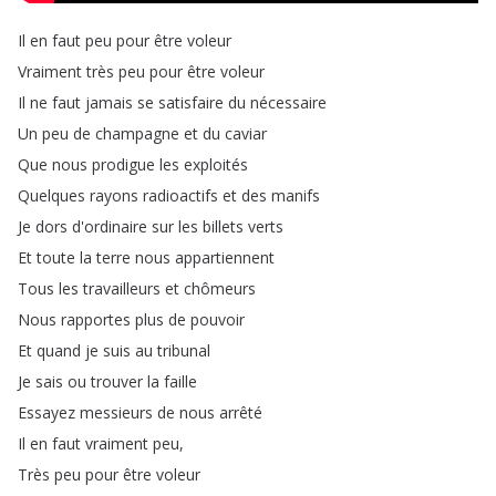
Il
en
faut
peu
pour
être
voleur
Vraiment
très
peu
pour
être
voleur
Il
ne
faut
jamais
se
satisfaire
du
nécessaire
Un
peu
de
champagne
et
du
caviar
Que
nous
prodigue
les
exploités
Quelques
rayons
radioactifs
et
des
manifs
Je
dors
d'ordinaire
sur
les
billets
verts
Et
toute
la
terre
nous
appartiennent
Tous
les
travailleurs
et
chômeurs
Nous
rapportes
plus
de
pouvoir
Et
quand
je
suis
au
tribunal
Je
sais
ou
trouver
la
faille
Essayez
messieurs
de
nous
arrêté
Il
en
faut
vraiment
peu
,
Très
peu
pour
être
voleur