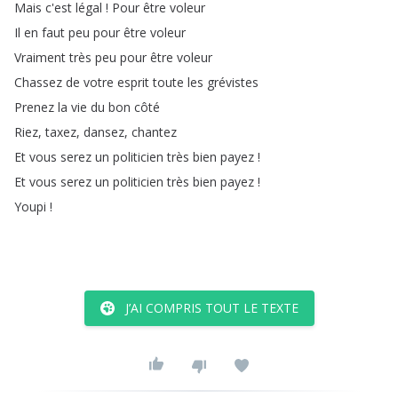
Mais
c'est
légal
!
Pour
être
voleur
Il
en
faut
peu
pour
être
voleur
Vraiment
très
peu
pour
être
voleur
Chassez
de
votre
esprit
toute
les
grévistes
Prenez
la
vie
du
bon
côté
Riez
,
taxez
,
dansez
,
chantez
Et
vous
serez
un
politicien
très
bien
payez
!
Et
vous
serez
un
politicien
très
bien
payez
!
Youpi
!
J’AI COMPRIS TOUT LE TEXTE