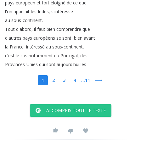
pays
européen
et
fort
éloigné
de
ce
que
l'on
appelait
les
Indes
,
s'intéresse
au
sous-continent
.
Tout
d'abord
,
il
faut
bien
comprendre
que
d'autres
pays
européens
se
sont
,
bien
avant
la
France
,
intéressé
au
sous-continent
,
c'est
le
cas
notamment
du
Portugal
,
des
Provinces-Unies
qui
sont
aujourd'hui
les
1
2
3
4
...11
J’AI COMPRIS TOUT LE TEXTE