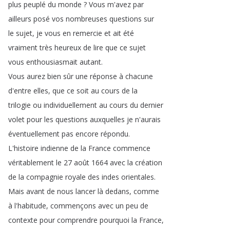
plus
peuplé
du
monde
?
Vous
m'avez
par
ailleurs
posé
vos
nombreuses
questions
sur
le
sujet
,
je
vous
en
remercie
et
ait
été
vraiment
très
heureux
de
lire
que
ce
sujet
vous
enthousiasmait
autant
.
Vous
aurez
bien
sûr
une
réponse
à
chacune
d'entre
elles
,
que
ce
soit
au
cours
de
la
trilogie
ou
individuellement
au
cours
du
dernier
volet
pour
les
questions
auxquelles
je
n'aurais
éventuellement
pas
encore
répondu
.
L'histoire
indienne
de
la
France
commence
véritablement
le
27
août
1664
avec
la
création
de
la
compagnie
royale
des
indes
orientales
.
Mais
avant
de
nous
lancer
là
dedans
,
comme
à
l'habitude
,
commençons
avec
un
peu
de
contexte
pour
comprendre
pourquoi
la
France
,