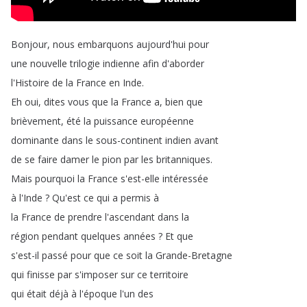
Bonjour
,
nous
embarquons
aujourd'hui
pour
une
nouvelle
trilogie
indienne
afin
d'aborder
l'Histoire
de
la
France
en
Inde
.
Eh
oui
,
dites
vous
que
la
France
a
,
bien
que
brièvement
,
été
la
puissance
européenne
dominante
dans
le
sous-continent
indien
avant
de
se
faire
damer
le
pion
par
les
britanniques
.
Mais
pourquoi
la
France
s'est-elle
intéressée
à
l'Inde
?
Qu'est
ce
qui
a
permis
à
la
France
de
prendre
l'ascendant
dans
la
région
pendant
quelques
années
?
Et
que
s'est-il
passé
pour
que
ce
soit
la
Grande-Bretagne
qui
finisse
par
s'imposer
sur
ce
territoire
qui
était
déjà
à
l'époque
l'un
des