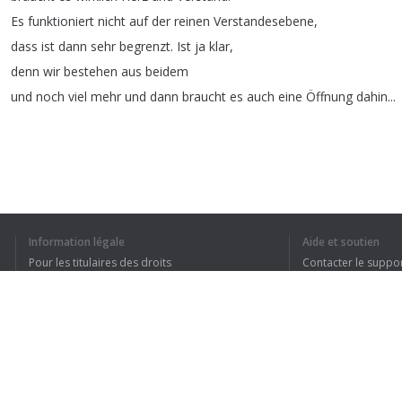
Es
funktioniert
nicht
auf
der
reinen
Verstandesebene
,
dass
ist
dann
sehr
begrenzt
.
Ist
ja
klar
,
denn
wir
bestehen
aus
beidem
und
noch
viel
mehr
und
dann
braucht
es
auch
eine
Öffnung
dahin
...
Information légale
Aide et soutien
J’AI COMPRIS TO
Pour les titulaires des droits
Contacter le suppo
Conditions de confidentialité
FAQ
Terms of Use
Extension pour le navigateur