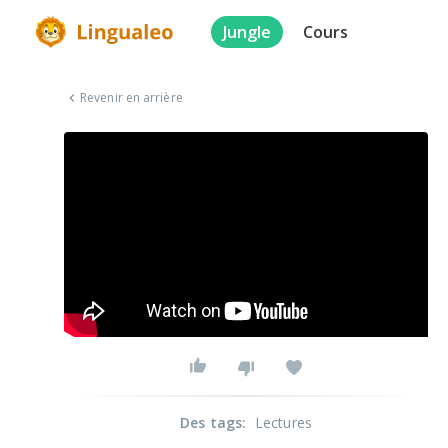
Jungle
Cours
Revenir en arrière
Des tags
:
Lectures