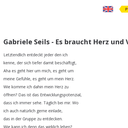
P
Gabriele Seils - Es braucht Herz und
Letztendlich
entdeckt
jeder
den
ich
kenne
,
der
sich
tiefer
damit
beschäftigt
,
Aha
es
geht
hier
um
mich
,
es
geht
um
meine
Gefühle
,
es
geht
um
mein
Herz
.
Wie
komme
ich
dahin
mein
Herz
zu
öffnen
?
Das
ist
das
Entwicklungspotenzial
,
dass
ich
immer
sehe
.
Täglich
bei
mir
.
Wo
ich
auch
natürlich
gerne
einlade
,
das
in
der
Gruppe
zu
entdecken
.
Wie
kann
ich
denn
das
wirklich
leben
?