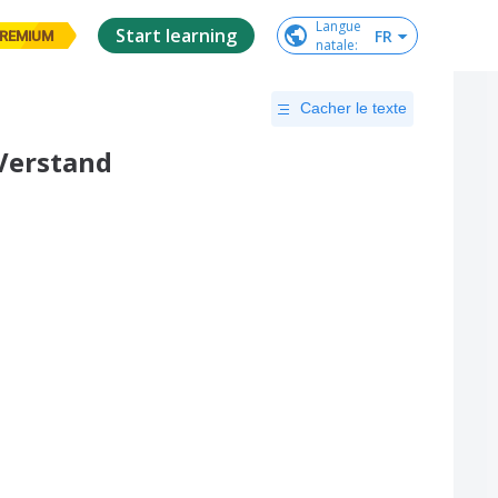
Langue

Start learning
FR
REMIUM
natale
:
Cacher le texte
 Verstand