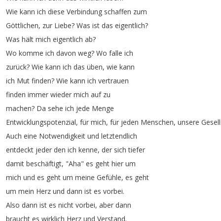
Wie
kann
ich
diese
Verbindung
schaffen
zum
Göttlichen
,
zur
Liebe
?
Was
ist
das
eigentlich
?
Was
hält
mich
eigentlich
ab
?
Wo
komme
ich
davon
weg
?
Wo
falle
ich
zurück
?
Wie
kann
ich
das
üben
,
wie
kann
ich
Mut
finden
?
Wie
kann
ich
vertrauen
finden
immer
wieder
mich
auf
zu
machen
?
Da
sehe
ich
jede
Menge
Entwicklungspotenzial
,
für
mich
,
für
jeden
Menschen
,
unsere
Gesell
Auch
eine
Notwendigkeit
und
letztendlich
entdeckt
jeder
den
ich
kenne
,
der
sich
tiefer
damit
beschäftigt
, "
Aha
"
es
geht
hier
um
mich
und
es
geht
um
meine
Gefühle
,
es
geht
um
mein
Herz
und
dann
ist
es
vorbei
.
Also
dann
ist
es
nicht
vorbei
,
aber
dann
braucht
es
wirklich
Herz
und
Verstand
.