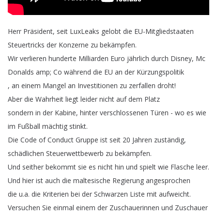
Herr
Präsident
,
seit
LuxLeaks
gelobt
die
EU-Mitgliedstaaten
Steuertricks
der
Konzerne
zu
bekämpfen
.
Wir
verlieren
hunderte
Milliarden
Euro
jährlich
durch
Disney
,
Mc
Donalds
amp
;
Co
während
die
EU
an
der
Kürzungspolitik
,
an
einem
Mangel
an
Investitionen
zu
zerfallen
droht
!
Aber
die
Wahrheit
liegt
leider
nicht
auf
dem
Platz
sondern
in
der
Kabine
,
hinter
verschlossenen
Türen
-
wo
es
wie
im
Fußball
mächtig
stinkt
.
Die
Code
of
Conduct
Gruppe
ist
seit
20
Jahren
zuständig
,
schädlichen
Steuerwettbewerb
zu
bekämpfen
.
Und
seither
bekommt
sie
es
nicht
hin
und
spielt
wie
Flasche
leer
.
Und
hier
ist
auch
die
maltesische
Regierung
angesprochen
die
u
.
a
.
die
Kriterien
bei
der
Schwarzen
Liste
mit
aufweicht
.
Versuchen
Sie
einmal
einem
der
Zuschauerinnen
und
Zuschauer