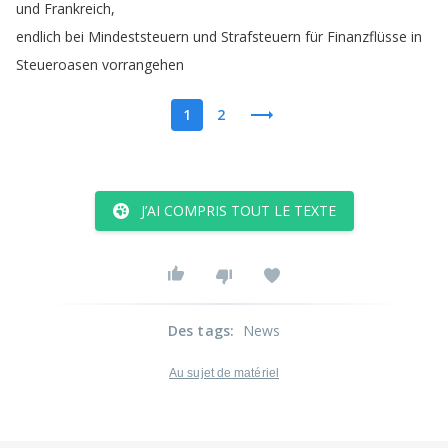
und
Frankreich
,
endlich
bei
Mindeststeuern
und
Strafsteuern
für
Finanzflüsse
in
Steueroasen
vorrangehen
1
2
J’AI COMPRIS TOUT LE TEXTE
Des tags
:
News
Au sujet de matériel