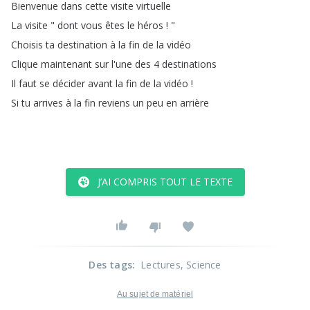
Bienvenue
dans
cette
visite
virtuelle
La
visite
"
dont
vous
êtes
le
héros
! "
Choisis
ta
destination
à
la
fin
de
la
vidéo
Clique
maintenant
sur
l'une
des
4
destinations
Il
faut
se
décider
avant
la
fin
de
la
vidéo
!
Si
tu
arrives
à
la
fin
reviens
un
peu
en
arrière
J’AI COMPRIS TOUT LE TEXTE
Des tags
:
Lectures
, Science
Au sujet de matériel