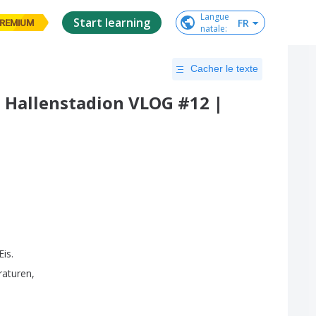
Langue

Start learning
FR
REMIUM
natale
:
Cacher le texte
m Hallenstadion VLOG #12 |
Eis
.
aturen
,