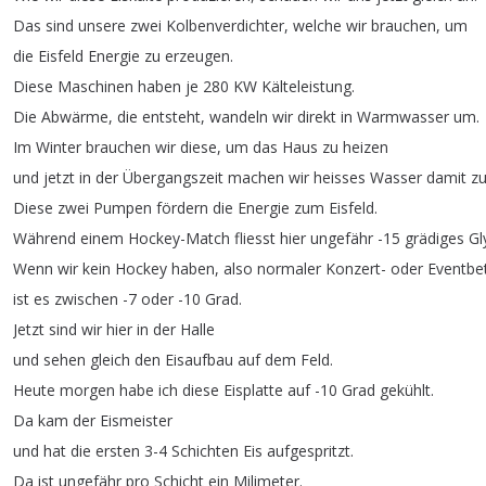
Das
sind
unsere
zwei
Kolbenverdichter
,
welche
wir
brauchen
,
um
die
Eisfeld
Energie
zu
erzeugen
.
Diese
Maschinen
haben
je
280
KW
Kälteleistung
.
Die
Abwärme
,
die
entsteht
,
wandeln
wir
direkt
in
Warmwasser
um
.
Im
Winter
brauchen
wir
diese
,
um
das
Haus
zu
heizen
und
jetzt
in
der
Übergangszeit
machen
wir
heisses
Wasser
damit
z
Diese
zwei
Pumpen
fördern
die
Energie
zum
Eisfeld
.
Während
einem
Hockey-Match
fliesst
hier
ungefähr
-15
grädiges
Gl
Wenn
wir
kein
Hockey
haben
,
also
normaler
Konzert-
oder
Eventbet
ist
es
zwischen
-7
oder
-10
Grad
.
Jetzt
sind
wir
hier
in
der
Halle
und
sehen
gleich
den
Eisaufbau
auf
dem
Feld
.
Heute
morgen
habe
ich
diese
Eisplatte
auf
-10
Grad
gekühlt
.
Da
kam
der
Eismeister
und
hat
die
ersten
3-4
Schichten
Eis
aufgespritzt
.
Da
ist
ungefähr
pro
Schicht
ein
Milimeter
.