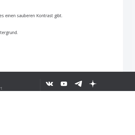
es
einen
sauberen
Kontrast
gibt
.
tergrund
.
rt
UT LE TEXTE
©
2026