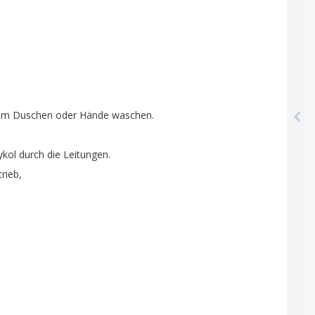
um
Duschen
oder
Hände
waschen
.
ykol
durch
die
Leitungen
.
rieb
,