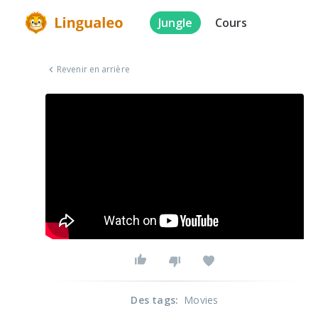
Jungle
Cours
Revenir en arrière
Des tags
:
Movies