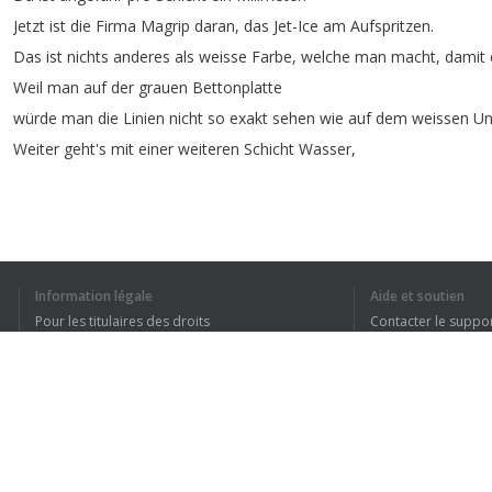
Jetzt
ist
die
Firma
Magrip
daran
,
das
Jet-Ice
am
Aufspritzen
.
Das
ist
nichts
anderes
als
weisse
Farbe
,
welche
man
macht
,
damit
Weil
man
auf
der
grauen
Bettonplatte
würde
man
die
Linien
nicht
so
exakt
sehen
wie
auf
dem
weissen
Un
Weiter
geht's
mit
einer
weiteren
Schicht
Wasser
,
1
2
Information légale
Aide et soutien
Pour les titulaires des droits
Contacter le suppo
Conditions de confidentialité
FAQ
J’AI COMPRIS TO
Terms of Use
Extension pour le navigateur