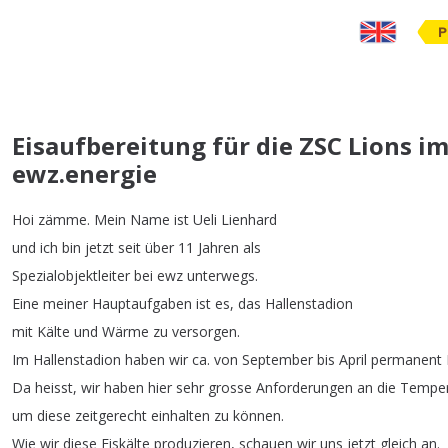
P
Eisaufbereitung für die ZSC Lions i
ewz.energie
Hoi
zämme
.
Mein
Name
ist
Ueli
Lienhard
und
ich
bin
jetzt
seit
über
11
Jahren
als
Spezialobjektleiter
bei
ewz
unterwegs
.
Eine
meiner
Hauptaufgaben
ist
es
,
das
Hallenstadion
mit
Kälte
und
Wärme
zu
versorgen
.
Im
Hallenstadion
haben
wir
ca
.
von
September
bis
April
permanent
Da
heisst
,
wir
haben
hier
sehr
grosse
Anforderungen
an
die
Temper
um
diese
zeitgerecht
einhalten
zu
können
.
Wie
wir
diese
Eiskälte
produzieren
,
schauen
wir
uns
jetzt
gleich
an
.