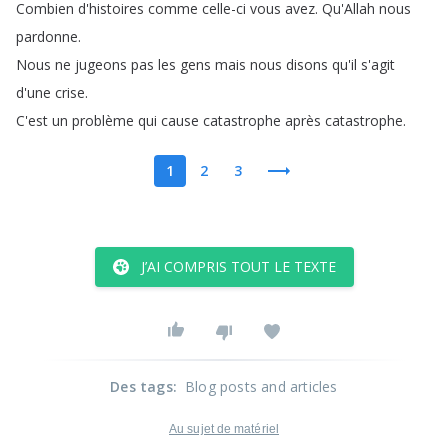
Combien
d'histoires
comme
celle-ci
vous
avez
.
Qu'Allah
nous
pardonne
.
Nous
ne
jugeons
pas
les
gens
mais
nous
disons
qu'il
s'agit
d'une
crise
.
C'est
un
problème
qui
cause
catastrophe
après
catastrophe
.
1
2
3
J’AI COMPRIS TOUT LE TEXTE
Des tags
:
Blog posts and articles
Au sujet de matériel