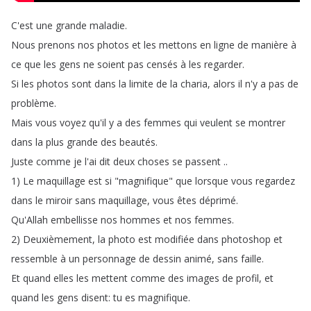
C'est
une
grande
maladie
.
Nous
prenons
nos
photos
et
les
mettons
en
ligne
de
manière
à
ce
que
les
gens
ne
soient
pas
censés
à
les
regarder
.
Si
les
photos
sont
dans
la
limite
de
la
charia
,
alors
il
n'y
a
pas
de
problème
.
Mais
vous
voyez
qu'il
y
a
des
femmes
qui
veulent
se
montrer
dans
la
plus
grande
des
beautés
.
Juste
comme
je
l'ai
dit
deux
choses
se
passent
..
1)
Le
maquillage
est
si
"
magnifique
"
que
lorsque
vous
regardez
dans
le
miroir
sans
maquillage
,
vous
êtes
déprimé
.
Qu'Allah
embellisse
nos
hommes
et
nos
femmes
.
2)
Deuxièmement
,
la
photo
est
modifiée
dans
photoshop
et
ressemble
à
un
personnage
de
dessin
animé
,
sans
faille
.
Et
quand
elles
les
mettent
comme
des
images
de
profil
,
et
quand
les
gens
disent
:
tu
es
magnifique
.