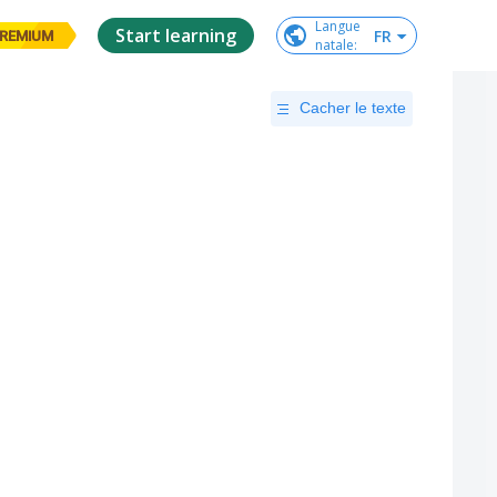
Langue

Start learning
FR
REMIUM
natale
:
Cacher le texte