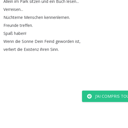
Allein
im
Park
sitzen
und
ein
Buch
lesen
...
Verreisen
...
Nüchterne
Menschen
kennenlernen
.
Freunde
treffen
.
Spaß
haben
!
Wenn
die
Sonne
Dein
Feind
geworden
ist
,
verliert
die
Existenz
ihren
Sinn
.
J’AI COMPRIS TO