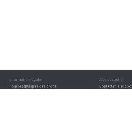
Information légale
Aide et soutien
Pour les titulaires des droits
Contacter le suppo
Conditions de confidentialité
FAQ
Terms of Use
Extension pour le navigateur