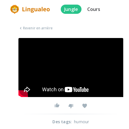
Jungle
Cours
Revenir en arrière
Des tags
:
humour