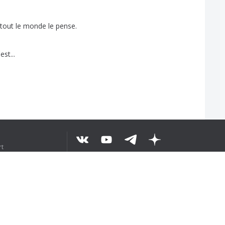
tout
le
monde
le
pense
.
'est
...
rt
5
©
2026
UT LE TEXTE