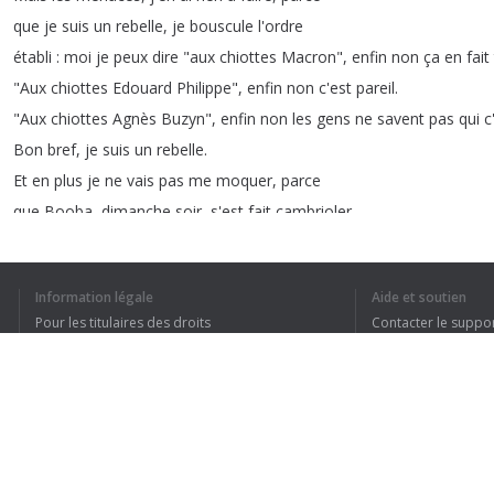
que
je
suis
un
rebelle
,
je
bouscule
l'ordre
établi
:
moi
je
peux
dire
"
aux
chiottes
Macron
",
enfin
non
ça
en
fait
"
Aux
chiottes
Edouard
Philippe
",
enfin
non
c'est
pareil
.
"
Aux
chiottes
Agnès
Buzyn
",
enfin
non
les
gens
ne
savent
pas
qui
c
Bon
bref
,
je
suis
un
rebelle
.
Et
en
plus
je
ne
vais
pas
me
moquer
,
parce
que
Booba
,
dimanche
soir
,
s'est
fait
cambrioler
,
et
que
c'est
une
expérience
traumatisante
.
On
a
l'impression
que
c'est
à
nous
qu'on
Information légale
Aide et soutien
Pour les titulaires des droits
Contacter le suppo
Conditions de confidentialité
FAQ
Terms of Use
1
2
3
4
Extension pour le navigateur
J’AI COMPRIS TO