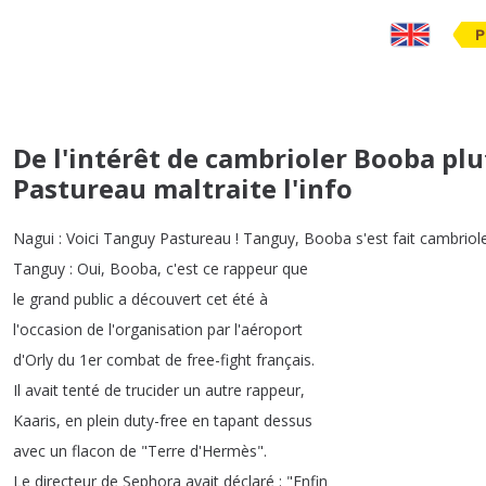
P
De l'intérêt de cambrioler Booba pl
Pastureau maltraite l'info
Nagui
:
Voici
Tanguy
Pastureau
!
Tanguy
,
Booba
s'est
fait
cambriol
Tanguy
:
Oui
,
Booba
,
c'est
ce
rappeur
que
le
grand
public
a
découvert
cet
été
à
l'occasion
de
l'organisation
par
l'aéroport
d'Orly
du
1er
combat
de
free-fight
français
.
Il
avait
tenté
de
trucider
un
autre
rappeur
,
Kaaris
,
en
plein
duty-free
en
tapant
dessus
avec
un
flacon
de
"
Terre
d'Hermès
".
Le
directeur
de
Sephora
avait
déclaré
: "
Enfin