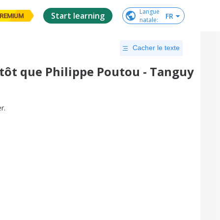
Langue

Start learning
FR
REMIUM
natale
:
Cacher le texte
utôt que Philippe Poutou - Tanguy
er
.