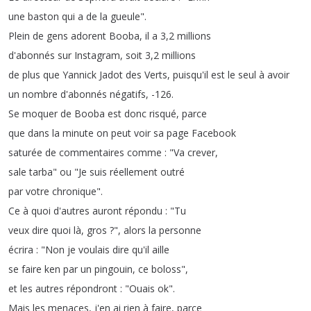
une
baston
qui
a
de
la
gueule
".
Plein
de
gens
adorent
Booba
,
il
a
3,2
millions
d'abonnés
sur
Instagram
,
soit
3,2
millions
de
plus
que
Yannick
Jadot
des
Verts
,
puisqu'il
est
le
seul
à
avoir
un
nombre
d'abonnés
négatifs
, -126.
Se
moquer
de
Booba
est
donc
risqué
,
parce
que
dans
la
minute
on
peut
voir
sa
page
Facebook
saturée
de
commentaires
comme
: "
Va
crever
,
sale
tarba
"
ou
"
Je
suis
réellement
outré
par
votre
chronique
".
Ce
à
quoi
d'autres
auront
répondu
: "
Tu
veux
dire
quoi
là
,
gros
?
",
alors
la
personne
écrira
: "
Non
je
voulais
dire
qu'il
aille
se
faire
ken
par
un
pingouin
,
ce
boloss
",
et
les
autres
répondront
: "
Ouais
ok
".
Mais
les
menaces
,
j'en
ai
rien
à
faire
,
parce