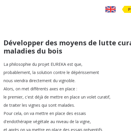
P
Développer des moyens de lutte cura
maladies du bois
La
philosophie
du
projet
EUREKA
est
que
,
probablement
,
la
solution
contre
le
dépérissement
nous
viendra
directement
du
vignoble
.
Alors
,
on
met
différents
axes
en
place
:
le
premier
,
c'est
déjà
de
mettre
en
place
un
volet
curatif
,
de
traiter
les
vignes
qui
sont
malades
.
Pour
cela
,
on
va
mettre
en
place
des
essais
d'endothérapie
végétale
au
niveau
de
la
vigne
,
et
après
on
va
mettre
en
place
des
essais
préventifs