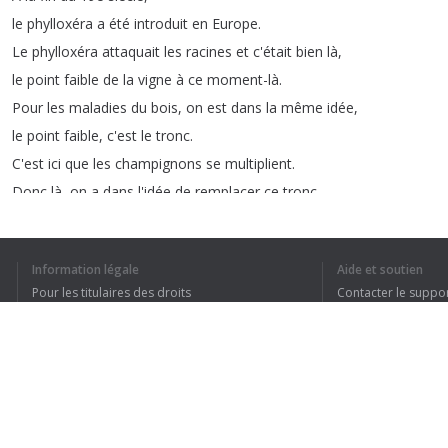
le
phylloxéra
a
été
introduit
en
Europe
.
Le
phylloxéra
attaquait
les
racines
et
c'était
bien
là
,
le
point
faible
de
la
vigne
à
ce
moment-là
.
Pour
les
maladies
du
bois
,
on
est
dans
la
même
idée
,
le
point
faible
,
c'est
le
tronc
.
C'est
ici
que
les
champignons
se
multiplient
.
Donc
là
,
on
a
dans
l'idée
de
remplacer
ce
tronc
par
quelque
chose
qui
est
plus
tolérant
à
ces
champignons
.
Pour
remplacer
ce
bois
,
il
nous
faudrait
du
bois
,
Information légale
Aide et soutien
compatible
avec
la
vigne
,
Pour les titulaires des droits
Contacter le suppo
et
qui
serait
tolérant
aux
champignons
.
Conditions de confidentialité
FAQ
Je
ne
dis
pas
résistant
,
mais
bien
tolérant
,
Terms of Use
le
champignon
peut
être
là
et
la
vigne
se
défend
.
Extension pour le navigateur