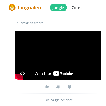
Jungle
Cours
Revenir en arrière
Des tags
:
Science