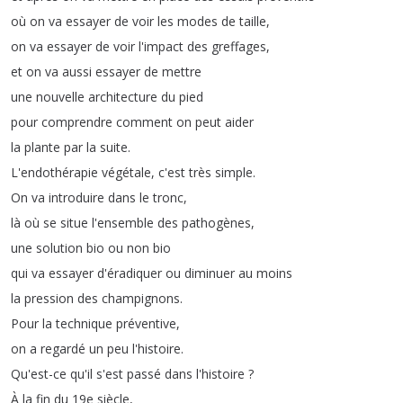
où
on
va
essayer
de
voir
les
modes
de
taille
,
on
va
essayer
de
voir
l'impact
des
greffages
,
et
on
va
aussi
essayer
de
mettre
une
nouvelle
architecture
du
pied
pour
comprendre
comment
on
peut
aider
la
plante
par
la
suite
.
L'endothérapie
végétale
,
c'est
très
simple
.
On
va
introduire
dans
le
tronc
,
là
où
se
situe
l'ensemble
des
pathogènes
,
une
solution
bio
ou
non
bio
qui
va
essayer
d'éradiquer
ou
diminuer
au
moins
la
pression
des
champignons
.
Pour
la
technique
préventive
,
on
a
regardé
un
peu
l'histoire
.
Qu'est-ce
qu'il
s'est
passé
dans
l'histoire
?
À
la
fin
du
19e
siècle
,