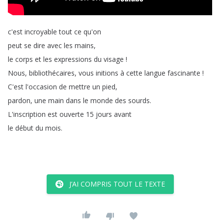
c'est
incroyable
tout
ce
qu'on
peut
se
dire
avec
les
mains
,
le
corps
et
les
expressions
du
visage
!
Nous
,
bibliothécaires
,
vous
initions
à
cette
langue
fascinante
!
C'est
l'occasion
de
mettre
un
pied
,
pardon
,
une
main
dans
le
monde
des
sourds
.
L'inscription
est
ouverte
15
jours
avant
le
début
du
mois
.
J’AI COMPRIS TOUT LE TEXTE