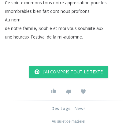
Ce
soir
,
exprimons
tous
notre
appreciation
pour
les
innombrables
bien
fait
dont
nous
profitons
.
Au
nom
de
notre
famille
,
Sophie
et
moi
vous
souhaite
aux
une
heureux
Festival
de
la
mi-automne
.
J’AI COMPRIS TOUT LE TEXTE
Des tags
:
News
Au sujet de matériel