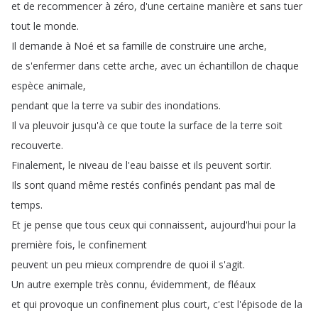
et
de
recommencer
à
zéro
,
d'une
certaine
manière
et
sans
tuer
tout
le
monde
.
Il
demande
à
Noé
et
sa
famille
de
construire
une
arche
,
de
s'enfermer
dans
cette
arche
,
avec
un
échantillon
de
chaque
espèce
animale
,
pendant
que
la
terre
va
subir
des
inondations
.
Il
va
pleuvoir
jusqu'à
ce
que
toute
la
surface
de
la
terre
soit
recouverte
.
Finalement
,
le
niveau
de
l'eau
baisse
et
ils
peuvent
sortir
.
Ils
sont
quand
même
restés
confinés
pendant
pas
mal
de
temps
.
Et
je
pense
que
tous
ceux
qui
connaissent
,
aujourd'hui
pour
la
première
fois
,
le
confinement
peuvent
un
peu
mieux
comprendre
de
quoi
il
s'agit
.
Un
autre
exemple
très
connu
,
évidemment
,
de
fléaux
et
qui
provoque
un
confinement
plus
court
,
c'est
l'épisode
de
la