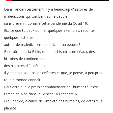
Dans
l'ancien
testament
,
il
y
a
beaucoup
d'histoires
de
malédictions
qui
tombent
sur
le
peuple
,
sans
prévenir
,
comme
cette
pandémie
du
Covid
19.
Est-ce
que
tu
peux
donner
quelques
exemples
,
raconter
quelques
histoires
autour
de
malédictions
qui
arrivent
au
peuple
?
Bien
sûr
,
dans
la
Bible
,
on
a
des
histoires
de
fléaux
,
des
histoires
de
confinement
,
des
histoires
d'épidémies
.
Il
y
en
a
qui
sont
assez
célèbres
et
que
,
je
pense
,
à
peu
près
tout
le
monde
connaît
.
Peut-être
que
le
premier
confinement
de
l'humanité
,
c'est
l'arche
de
Noé
dans
la
Genèse
,
au
chapitre
6.
Dieu
décide
,
à
cause
de
l'impiété
des
humains
,
de
détruire
la
planète