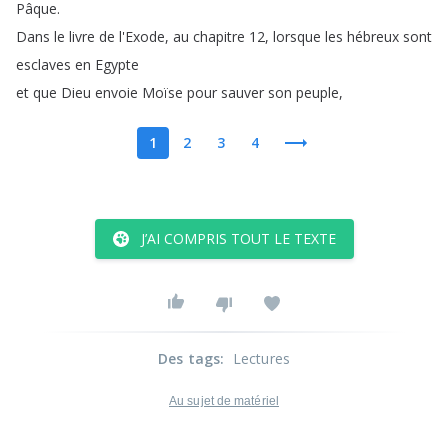
Pâque
.
Dans
le
livre
de
l'Exode
,
au
chapitre
12,
lorsque
les
hébreux
sont
esclaves
en
Egypte
et
que
Dieu
envoie
Moïse
pour
sauver
son
peuple
,
1
2
3
4
J’AI COMPRIS TOUT LE TEXTE
Des tags
:
Lectures
Au sujet de matériel