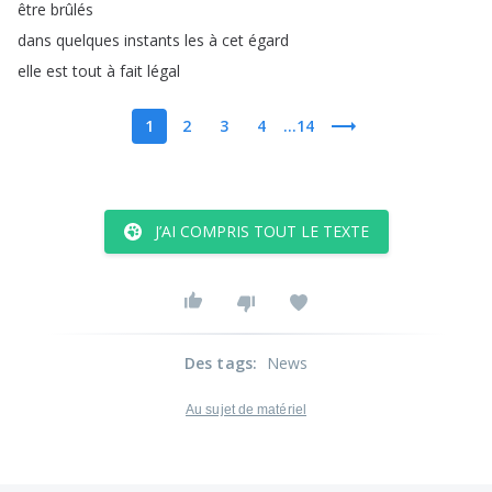
être
brûlés
dans
quelques
instants
les
à
cet
égard
elle
est
tout
à
fait
légal
1
2
3
4
...14
J’AI COMPRIS TOUT LE TEXTE
Des tags
:
News
Au sujet de matériel