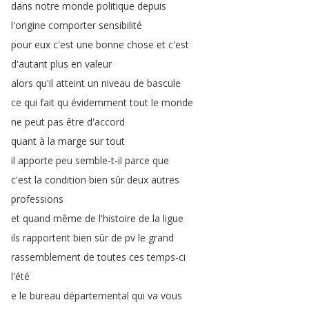
dans
notre
monde
politique
depuis
l'origine
comporter
sensibilité
pour
eux
c'est
une
bonne
chose
et
c'est
d'autant
plus
en
valeur
alors
qu'il
atteint
un
niveau
de
bascule
ce
qui
fait
qu
évidemment
tout
le
monde
ne
peut
pas
être
d'accord
quant
à
la
marge
sur
tout
il
apporte
peu
semble-t-il
parce
que
c'est
la
condition
bien
sûr
deux
autres
professions
et
quand
même
de
l'histoire
de
la
ligue
ils
rapportent
bien
sûr
de
pv
le
grand
rassemblement
de
toutes
ces
temps-ci
l'été
e
le
bureau
départemental
qui
va
vous