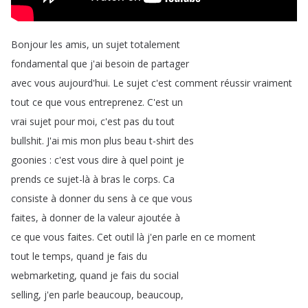
Bonjour
les
amis
,
un
sujet
totalement
fondamental
que
j'ai
besoin
de
partager
avec
vous
aujourd'hui
.
Le
sujet
c'est
comment
réussir
vraiment
tout
ce
que
vous
entreprenez
.
C'est
un
vrai
sujet
pour
moi
,
c'est
pas
du
tout
bullshit
.
J'ai
mis
mon
plus
beau
t-shirt
des
goonies
:
c'est
vous
dire
à
quel
point
je
prends
ce
sujet-là
à
bras
le
corps
.
Ca
consiste
à
donner
du
sens
à
ce
que
vous
faites
,
à
donner
de
la
valeur
ajoutée
à
ce
que
vous
faites
.
Cet
outil
là
j'en
parle
en
ce
moment
tout
le
temps
,
quand
je
fais
du
webmarketing
,
quand
je
fais
du
social
selling
,
j'en
parle
beaucoup
,
beaucoup
,