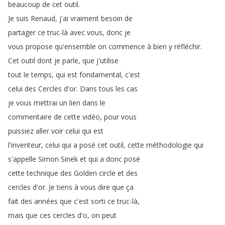
beaucoup
de
cet
outil
.
Je
suis
Renaud
,
j'ai
vraiment
besoin
de
partager
ce
truc-là
avec
vous
,
donc
je
vous
propose
qu'ensemble
on
commence
à
bien
y
réfléchir
.
Cet
outil
dont
je
parle
,
que
j'utilise
tout
le
temps
,
qui
est
fondamental
,
c'est
celui
des
Cercles
d'or
.
Dans
tous
les
cas
je
vous
mettrai
un
lien
dans
le
commentaire
de
cette
vidéo
,
pour
vous
puissiez
aller
voir
celui
qui
est
l'inventeur
,
celui
qui
a
posé
cet
outil
,
cette
méthodologie
qui
s'appelle
Simon
Sinek
et
qui
a
donc
posé
cette
technique
des
Golden
circle
et
des
cercles
d'or
.
Je
tiens
à
vous
dire
que
ça
fait
des
années
que
c'est
sorti
ce
truc-là
,
mais
que
ces
cercles
d'o
,
on
peut