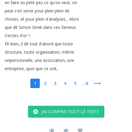
en
faire
un
petit
peu
ce
qu'on
veut
,
on
peut
s'en
servir
pour
plein
plein
de
choses
,
et
pour
plein
d'analyses
...
Alors
que
dit
Simon
Sinek
dans
ces
fameux
Cercles
d'or
?
Eh
bien
,
il
dit
tout
d'abord
que
toute
structure
,
toute
organisation
,
même
unipersonnelle
,
une
association
,
une
entreprise
,
quoi
que
ce
soit
,
1
2
3
4
5
...6
J’AI COMPRIS TOUT LE TEXTE