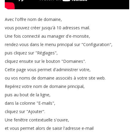
Avec
l'offre
nom
de
domaine
,
vous
pouvez
créer
jusqu'à
10
adresses
mail
.
Une
fois
connecté
au
manager
d'e-monsite
,
rendez-vous
dans
le
menu
principal
sur
"
Configuration
",
puis
cliquez
sur
"
Réglages
",
cliquez
ensuite
sur
le
bouton
"
Domaines
".
Cette
page
vous
permet
d'administrer
votre
,
ou
vos
noms
de
domaine
associés
à
votre
site
web
.
Repérez
votre
nom
de
domaine
principal
,
puis
au
bout
de
la
ligne
,
dans
la
colonne
"
E-mails
",
cliquez
sur
"
Ajouter
".
Une
fenêtre
contextuelle
s'ouvre
,
et
vous
permet
alors
de
saisir
l'adresse
e-mail