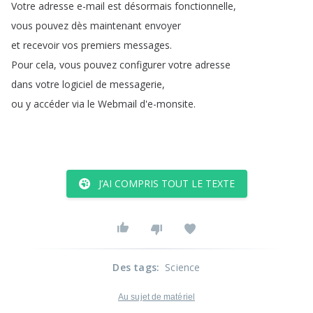
Votre
adresse
e-mail
est
désormais
fonctionnelle
,
vous
pouvez
dès
maintenant
envoyer
et
recevoir
vos
premiers
messages
.
Pour
cela
,
vous
pouvez
configurer
votre
adresse
dans
votre
logiciel
de
messagerie
,
ou
y
accéder
via
le
Webmail
d'e-monsite
.
J’AI COMPRIS TOUT LE TEXTE
Des tags
:
Science
Au sujet de matériel