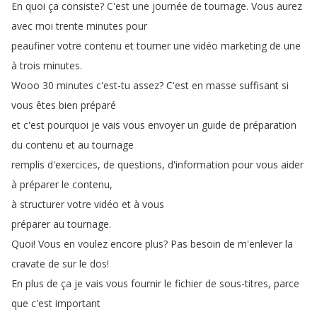
En
quoi
ça
consiste
?
C'est
une
journée
de
tournage
.
Vous
aurez
avec
moi
trente
minutes
pour
peaufiner
votre
contenu
et
tourner
une
vidéo
marketing
de
une
à
trois
minutes
.
Wooo
30
minutes
c'est-tu
assez
?
C'est
en
masse
suffisant
si
vous
êtes
bien
préparé
et
c'est
pourquoi
je
vais
vous
envoyer
un
guide
de
préparation
du
contenu
et
au
tournage
remplis
d'exercices
,
de
questions
,
d'information
pour
vous
aider
à
préparer
le
contenu
,
à
structurer
votre
vidéo
et
à
vous
préparer
au
tournage
.
Quoi
!
Vous
en
voulez
encore
plus
?
Pas
besoin
de
m'enlever
la
cravate
de
sur
le
dos
!
En
plus
de
ça
je
vais
vous
fournir
le
fichier
de
sous-titres
,
parce
que
c'est
important