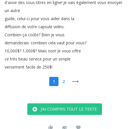
d'avoir
des
sous-titres
en
ligne
!
Je
vais
également
vous
envoyer
un
autre
guide
,
celui-ci
pour
vous
aider
dans
la
diffusion
de
votre
capsule
vidéo
.
Combien
ça
coûte
?
Bien
je
vous
demanderais
:
combien
cela
vaut
pour
vous
?
10,000$?
1,000$?
Mais
non
!
Je
vous
offre
ce
très
beau
service
pour
un
simple
versement
facile
de
250$!
1
2
J’AI COMPRIS TOUT LE TEXTE