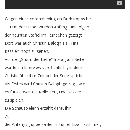
Wegen
eines
coronabedingten
Drehstopps
bei
„
Sturm
der
Liebe
“
wurden
Anfang
Juni
Folgen
der
neunten
Staffel
im
Fernsehen
gezeigt
.
Dort
war
auch
Christin
Balogh
als
„
Tina
Kessler
“
noch
zu
sehen
.
Auf
der
„
Sturm
der
Liebe
“-Instagram-Seite
wurde
ein
Interview
veröffentlicht
,
in
dem
Christin
über
ihre
Zeit
bei
der
Serie
spricht
.
Als
Erstes
wird
Christin
Balogh
gefragt
,
wie
es
für
sie
war
,
die
Rolle
der
„
Tina
Kessler
“
zu
spielen
.
Die
Schauspielerin
erzählt
daraufhin
:
Zu
der
Anfangsgruppe
zählen
mitunter
Liza
Tzschirner
,