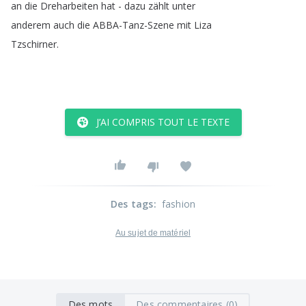
an
die
Dreharbeiten
hat
-
dazu
zählt
unter
anderem
auch
die
ABBA-Tanz-Szene
mit
Liza
Tzschirner
.
J’AI COMPRIS TOUT LE TEXTE
Des tags
:
fashion
Au sujet de matériel
Des mots
Des commentaires (0)