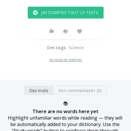
J’AI COMPRIS TOUT LE TEXTE
Des tags
:
Science
Au sujet de matériel
Des mots
Des commentaires (0)
📚
There are no words here yet
Highlight unfamiliar words while reading — they will 
be automatically added to your dictionary. Use the 
“Study words” button to reinforce them through 