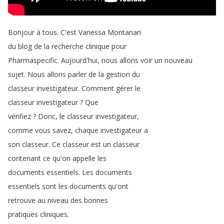
Bonjour
à
tous
.
C'est
Vanessa
Montanari
du
blog
de
la
recherche
clinique
pour
Pharmaspecific
.
Aujourd'hui
,
nous
allons
voir
un
nouveau
sujet
.
Nous
allons
parler
de
la
gestion
du
classeur
investigateur
.
Comment
gérer
le
classeur
investigateur
?
Que
vérifiez
?
Donc
,
le
classeur
investigateur
,
comme
vous
savez
,
chaque
investigateur
a
son
classeur
.
Ce
classeur
est
un
classeur
contenant
ce
qu'on
appelle
les
documents
essentiels
.
Les
documents
essentiels
sont
les
documents
qu'ont
retrouve
au
niveau
des
bonnes
pratiques
cliniques
.