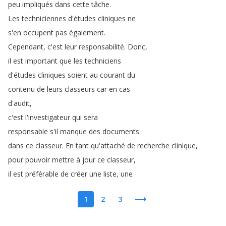
peu
impliqués
dans
cette
tâche
.
Les
techniciennes
d'études
cliniques
ne
s'en
occupent
pas
également
.
Cependant
,
c'est
leur
responsabilité
.
Donc
,
il
est
important
que
les
techniciens
d'études
cliniques
soient
au
courant
du
contenu
de
leurs
classeurs
car
en
cas
d'audit
,
c'est
l'investigateur
qui
sera
responsable
s'il
manque
des
documents
dans
ce
classeur
.
En
tant
qu'attaché
de
recherche
clinique
,
pour
pouvoir
mettre
à
jour
ce
classeur
,
il
est
préférable
de
créer
une
liste
,
une
1
2
3