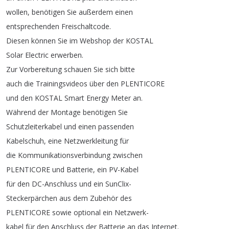
wollen
,
benötigen
Sie
außerdem
einen
entsprechenden
Freischaltcode
.
Diesen
können
Sie
im
Webshop
der
KOSTAL
Solar
Electric
erwerben
.
Zur
Vorbereitung
schauen
Sie
sich
bitte
auch
die
Trainingsvideos
über
den
PLENTICORE
und
den
KOSTAL
Smart
Energy
Meter
an
.
Während
der
Montage
benötigen
Sie
Schutzleiterkabel
und
einen
passenden
Kabelschuh
,
eine
Netzwerkleitung
für
die
Kommunikationsverbindung
zwischen
PLENTICORE
und
Batterie
,
ein
PV-Kabel
für
den
DC-Anschluss
und
ein
SunClix-
Steckerpärchen
aus
dem
Zubehör
des
PLENTICORE
sowie
optional
ein
Netzwerk-
kabel
für
den
Anschluss
der
Batterie
an
das
Internet
.