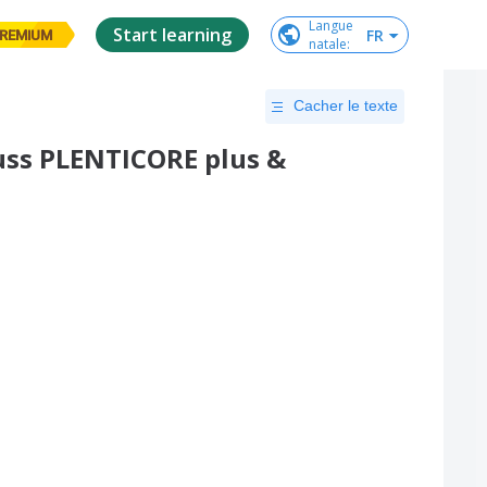
Langue

Start learning
FR
REMIUM
natale
:
Cacher le texte
ss PLENTICORE plus &