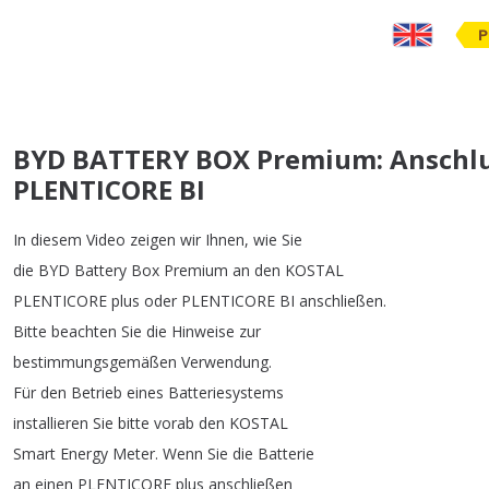
P
BYD BATTERY BOX Premium: Anschlu
PLENTICORE BI
In
diesem
Video
zeigen
wir
Ihnen
,
wie
Sie
die
BYD
Battery
Box
Premium
an
den
KOSTAL
PLENTICORE
plus
oder
PLENTICORE
BI
anschließen
.
Bitte
beachten
Sie
die
Hinweise
zur
bestimmungsgemäßen
Verwendung
.
Für
den
Betrieb
eines
Batteriesystems
installieren
Sie
bitte
vorab
den
KOSTAL
Smart
Energy
Meter
.
Wenn
Sie
die
Batterie
an
einen
PLENTICORE
plus
anschließen