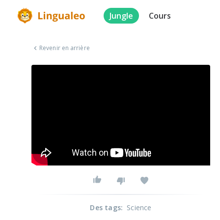
Jungle
Cours
Revenir en arrière
Des tags
:
Science