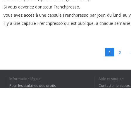
Si
vous
devenez
donateur
Frenchpresso
,
vous
avez
accès
à
une
capsule
Frenchpresso
par
jour
,
du
lundi
au
v
Il
y
a
une
capsule
Frenchpresso
qui
est
publique
,
à
chaque
semaine
1
2
Information légale
Aide et soutien
J’AI COMPRIS TO
Pour les titulaires des droits
Contacter le suppo
Conditions de confidentialité
FAQ
Terms of Use
Extension pour le navigateur