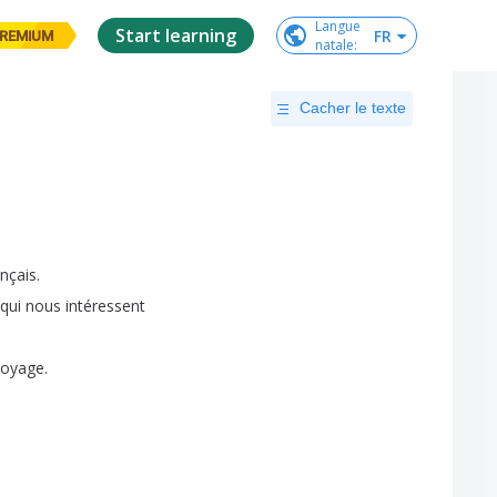
Langue

Start learning
FR
REMIUM
natale
:
Cacher le texte
ançais
.
qui
nous
intéressent
voyage
.