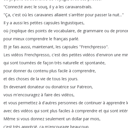
"
Connecté
avec
le
souq
,
il
y
a
les
caravansérails
.
"
Ça
,
c'est
où
les
caravanes
allaient
s'arrêter
pour
passer
la
nuit
..."
Il
y
a
aussi
les
petites
capsules
linguistiques
,
où
j'explique
des
points
de
vocabulaire
,
de
grammaire
ou
de
pronon
pour
mieux
comprendre
le
français
parlé
.
Et
je
fais
aussi
,
maintenant
,
les
capsules
"
Frenchpresso
".
Les
vidéos
Frenchpresso
,
c'est
des
petites
vidéos
d'environ
une
mi
qui
sont
tournées
de
façon
très
naturelle
et
spontanée
,
pour
donner
du
contenu
plus
facile
à
comprendre
,
et
des
choses
de
la
vie
de
tous
les
jours
.
En
devenant
donateur
ou
donatrice
sur
Patreon
,
vous
m'encouragez
à
faire
des
vidéos
,
et
vous
permettez
à
d'autres
personnes
de
continuer
à
apprendre
l
avec
des
vidéos
qui
sont
plus
faciles
à
comprendre
et
qui
sont
inté
Même
si
vous
donnez
seulement
un
dollar
par
mois
,
c'est
très
apprécié
,
ça
m'encourage
beaucoup
.