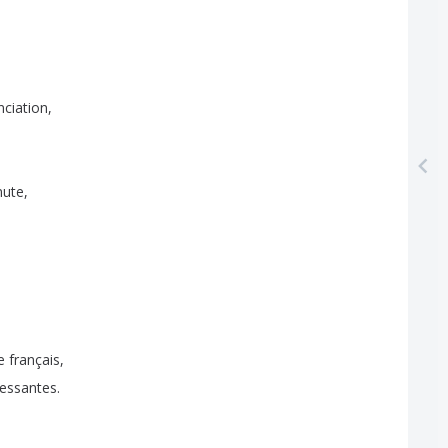
ciation
,
nute
,
e
français
,
ressantes
.