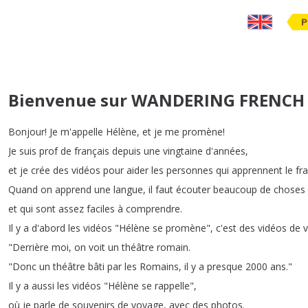
P
Bienvenue sur WANDERING FRENCH
Bonjour
!
Je
m'appelle
Hélène
,
et
je
me
promène
!
Je
suis
prof
de
français
depuis
une
vingtaine
d'années
,
et
je
crée
des
vidéos
pour
aider
les
personnes
qui
apprennent
le
fr
Quand
on
apprend
une
langue
,
il
faut
écouter
beaucoup
de
choses
et
qui
sont
assez
faciles
à
comprendre
.
Il
y
a
d'abord
les
vidéos
"
Hélène
se
promène
",
c'est
des
vidéos
de
"
Derrière
moi
,
on
voit
un
théâtre
romain
.
"
Donc
un
théâtre
bâti
par
les
Romains
,
il
y
a
presque
2000
ans
."
Il
y
a
aussi
les
vidéos
"
Hélène
se
rappelle
",
où
je
parle
de
souvenirs
de
voyage
,
avec
des
photos
.