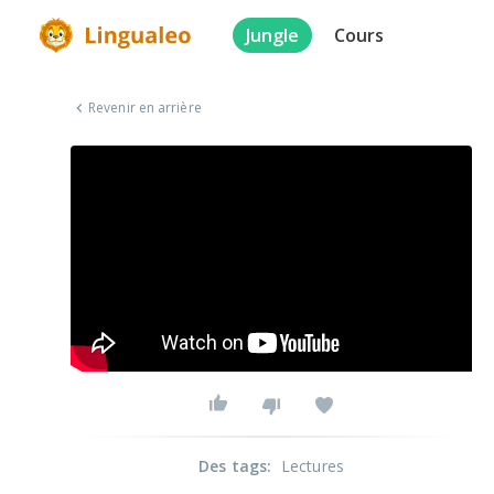
Jungle
Cours
Revenir en arrière
Des tags
:
Lectures