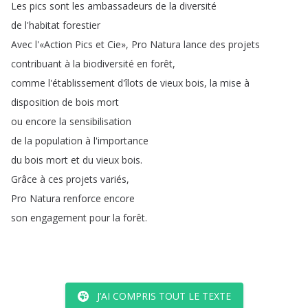
Les
pics
sont
les
ambassadeurs
de
la
diversité
de
l'habitat
forestier
Avec
l'«Action
Pics
et
Cie»
,
Pro
Natura
lance
des
projets
contribuant
à
la
biodiversité
en
forêt
,
comme
l'établissement
d'îlots
de
vieux
bois
,
la
mise
à
disposition
de
bois
mort
ou
encore
la
sensibilisation
de
la
population
à
l'importance
du
bois
mort
et
du
vieux
bois
.
Grâce
à
ces
projets
variés
,
Pro
Natura
renforce
encore
son
engagement
pour
la
forêt
.
J’AI COMPRIS TOUT LE TEXTE