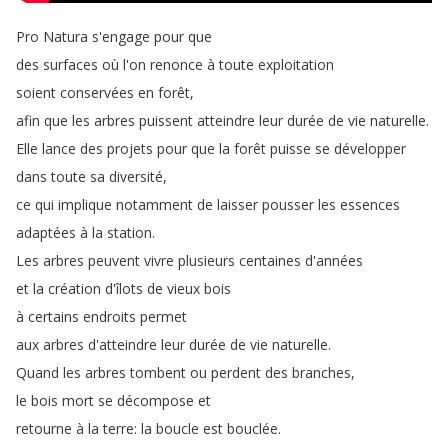
Pro
Natura
s'engage
pour
que
des
surfaces
où
l'on
renonce
à
toute
exploitation
soient
conservées
en
forêt
,
afin
que
les
arbres
puissent
atteindre
leur
durée
de
vie
naturelle
.
Elle
lance
des
projets
pour
que
la
forêt
puisse
se
développer
dans
toute
sa
diversité
,
ce
qui
implique
notamment
de
laisser
pousser
les
essences
adaptées
à
la
station
.
Les
arbres
peuvent
vivre
plusieurs
centaines
d'années
et
la
création
d'îlots
de
vieux
bois
à
certains
endroits
permet
aux
arbres
d'atteindre
leur
durée
de
vie
naturelle
.
Quand
les
arbres
tombent
ou
perdent
des
branches
,
le
bois
mort
se
décompose
et
retourne
à
la
terre
:
la
boucle
est
bouclée
.