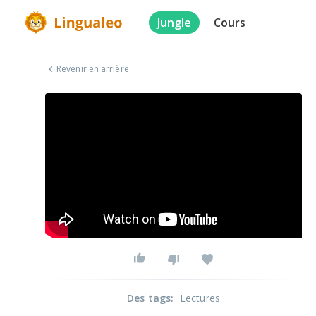
Jungle
Cours
Revenir en arrière
Des tags
:
Lectures