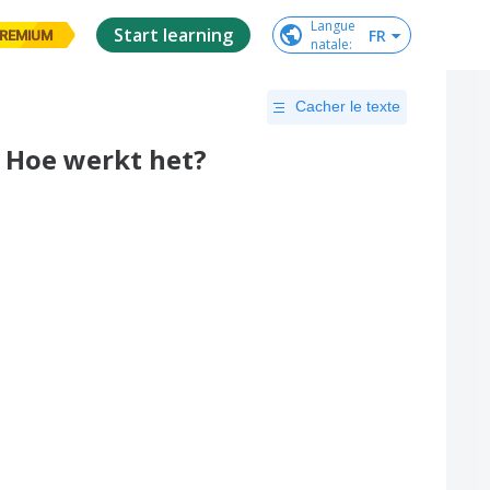
Langue

Start learning
FR
REMIUM
natale
:
Cacher le texte
 Hoe werkt het?