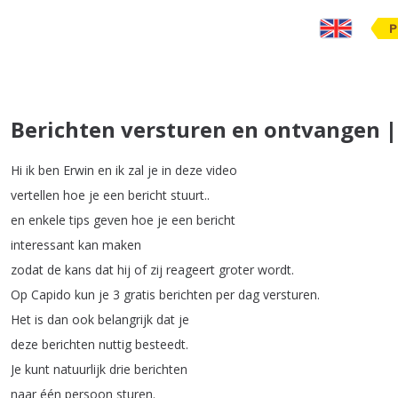
P
Berichten versturen en ontvangen |
Hi
ik
ben
Erwin
en
ik
zal
je
in
deze
video
vertellen
hoe
je
een
bericht
stuurt
..
en
enkele
tips
geven
hoe
je
een
bericht
interessant
kan
maken
zodat
de
kans
dat
hij
of
zij
reageert
groter
wordt
.
Op
Capido
kun
je
3
gratis
berichten
per
dag
versturen
.
Het
is
dan
ook
belangrijk
dat
je
deze
berichten
nuttig
besteedt
.
Je
kunt
natuurlijk
drie
berichten
naar
één
persoon
sturen
.