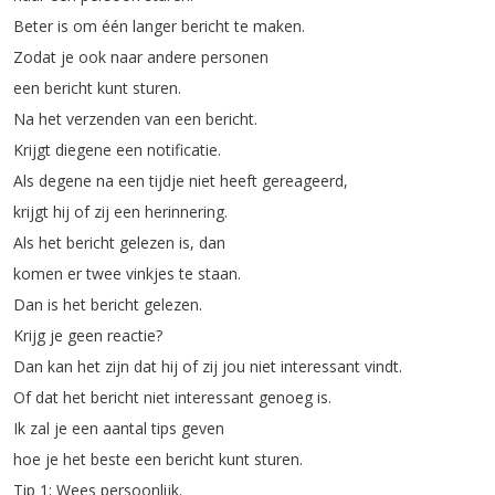
Beter
is
om
één
langer
bericht
te
maken
.
Zodat
je
ook
naar
andere
personen
een
bericht
kunt
sturen
.
Na
het
verzenden
van
een
bericht
.
Krijgt
diegene
een
notificatie
.
Als
degene
na
een
tijdje
niet
heeft
gereageerd
,
krijgt
hij
of
zij
een
herinnering
.
Als
het
bericht
gelezen
is
,
dan
komen
er
twee
vinkjes
te
staan
.
Dan
is
het
bericht
gelezen
.
Krijg
je
geen
reactie
?
Dan
kan
het
zijn
dat
hij
of
zij
jou
niet
interessant
vindt
.
Of
dat
het
bericht
niet
interessant
genoeg
is
.
Ik
zal
je
een
aantal
tips
geven
hoe
je
het
beste
een
bericht
kunt
sturen
.
Tip
1:
Wees
persoonlijk
.