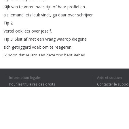
Kijk
van
te
voren
naar
zijn
of
haar
profiel
en
..
als
iemand
iets
leuk
vindt
,
ga
daar
over
schrijven
.
Tip
2:
Vertel
ook
iets
over
jezelf
.
Tip
3:
Sluit
af
met
een
vraag
waarop
diegene
zich
getriggerd
voelt
om
te
reageren
.
Ik
hoop
dat
je
iets
aan
deze
tips
hebt
gehad
.
Druk
dan
op
het
duimpje
en
vergeet
ook
niet
de
andere
video's
te
kijken
op
ons
YouTube
kanaal
.
Information légale
Aide et soutien
Pour les titulaires des droits
Contacter le suppo
Conditions de confidentialité
FAQ
Terms of Use
J’AI COMPRIS TO
Extension pour le navigateur