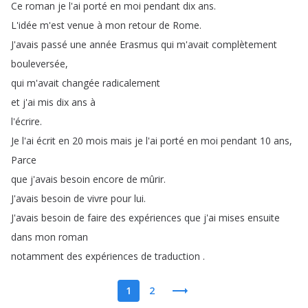
Ce
roman
je
l'ai
porté
en
moi
pendant
dix
ans
.
L'idée
m'est
venue
à
mon
retour
de
Rome
.
J'avais
passé
une
année
Erasmus
qui
m'avait
complètement
bouleversée
,
qui
m'avait
changée
radicalement
et
j'ai
mis
dix
ans
à
l'écrire
.
Je
l'ai
écrit
en
20
mois
mais
je
l'ai
porté
en
moi
pendant
10
ans
,
Parce
que
j'avais
besoin
encore
de
mûrir
.
J'avais
besoin
de
vivre
pour
lui
.
J'avais
besoin
de
faire
des
expériences
que
j'ai
mises
ensuite
dans
mon
roman
notamment
des
expériences
de
traduction
.
1
2