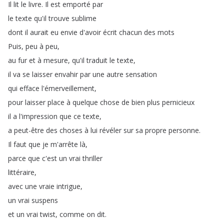
Il
lit
le
livre
.
Il
est
emporté
par
le
texte
qu'il
trouve
sublime
dont
il
aurait
eu
envie
d'avoir
écrit
chacun
des
mots
Puis
,
peu
à
peu
,
au
fur
et
à
mesure
,
qu'il
traduit
le
texte
,
il
va
se
laisser
envahir
par
une
autre
sensation
qui
efface
l'émerveillement
,
pour
laisser
place
à
quelque
chose
de
bien
plus
pernicieux
il
a
l'impression
que
ce
texte
,
a
peut-être
des
choses
à
lui
révéler
sur
sa
propre
personne
.
Il
faut
que
je
m'arrête
là
,
parce
que
c'est
un
vrai
thriller
littéraire
,
avec
une
vraie
intrigue
,
un
vrai
suspens
et
un
vrai
twist
,
comme
on
dit
.