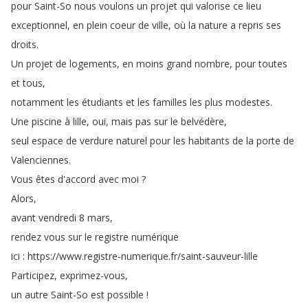
pour
Saint-So
nous
voulons
un
projet
qui
valorise
ce
lieu
exceptionnel
,
en
plein
coeur
de
ville
,
où
la
nature
a
repris
ses
droits
.
Un
projet
de
logements
,
en
moins
grand
nombre
,
pour
toutes
et
tous
,
notamment
les
étudiants
et
les
familles
les
plus
modestes
.
Une
piscine
à
lille
,
oui
,
mais
pas
sur
le
belvédère
,
seul
espace
de
verdure
naturel
pour
les
habitants
de
la
porte
de
Valenciennes
.
Vous
êtes
d'accord
avec
moi
?
Alors
,
avant
vendredi
8
mars
,
rendez
vous
sur
le
registre
numérique
ici
:
https
://
www
.
registre-numerique
.
fr
/
saint-sauveur-lille
Participez
,
exprimez-vous
,
un
autre
Saint-So
est
possible
!