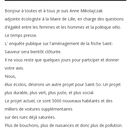
Bonjour
à
toutes
et
à
tous
je
suis
Anne
Mikolajczak
adjointe
écologiste
à
la
Maire
de
Lille
,
en
charge
des
questions
d'égalité
entre
les
femmes
et
les
hommes
et
la
politique
vélo
.
Le
temps
presse
.
L'
enquête
publique
sur
l'aménagement
de
la
friche
Saint-
Sauveur
sera
bientôt
clôturée
.
Il
ne
vous
reste
que
quelques
jours
pour
participer
et
donner
votre
avis
.
Nous
,
élus
écolos
,
désirons
un
autre
projet
pour
Saint-So
.
Un
projet
plus
durable
,
plus
vert
,
plus
juste
,
et
plus
social
.
Le
projet
actuel
,
ce
sont
5000
nouveaux
habitants
et
des
milliers
de
voitures
supplémentaires
sur
des
rues
déjà
saturées
.
Plus
de
bouchons
,
plus
de
nuisances
et
donc
plus
de
pollution
.