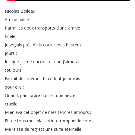
Nicolas
Boileau
Amitié
fidèle
Parmi
les
doux
transports
d'une
amitié
fidèle
,
Je
voyais
près
d'Iris
couler
mes
heureux
jours
:
Iris
que
j'aime
encore
,
et
que
j'aimerai
toujours
,
Brûlait
des
mêmes
feux
dont
je
brûlais
pour
elle
:
Quand
,
par
l'ordre
du
ciel
,
une
fièvre
cruelle
M'enleva
cet
objet
de
mes
tendres
amours
;
Et
,
de
tous
mes
plaisirs
interrompant
le
cours
,
Me
laissa
de
regrets
une
suite
éternelle
.