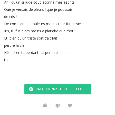
Ah
!
qu'un
si
rude
coup
étonna
mes
esprits
!
Que
je
versais
de
pleurs
!
que
je
poussais
de
cris
!
De
combien
de
douleurs
ma
douleur
fut
suivie
!
Iris
,
tu
fus
alors
moins
à
plaindre
que
moi
:
Et
,
bien
qu'un
triste
sort
t'ait
fait
perdre
la
vie
,
Hélas
!
en
te
perdant
j'ai
perdu
plus
que
toi
.
J’AI COMPRIS TOUT LE TEXTE