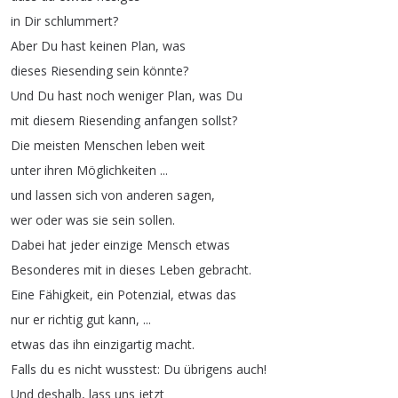
in
Dir
schlummert
?
Aber
Du
hast
keinen
Plan
,
was
dieses
Riesending
sein
könnte
?
Und
Du
hast
noch
weniger
Plan
,
was
Du
mit
diesem
Riesending
anfangen
sollst
?
Die
meisten
Menschen
leben
weit
unter
ihren
Möglichkeiten
...
und
lassen
sich
von
anderen
sagen
,
wer
oder
was
sie
sein
sollen
.
Dabei
hat
jeder
einzige
Mensch
etwas
Besonderes
mit
in
dieses
Leben
gebracht
.
Eine
Fähigkeit
,
ein
Potenzial
,
etwas
das
nur
er
richtig
gut
kann
, ...
etwas
das
ihn
einzigartig
macht
.
Falls
du
es
nicht
wusstest
:
Du
übrigens
auch
!
Und
deshalb
,
lass
uns
jetzt