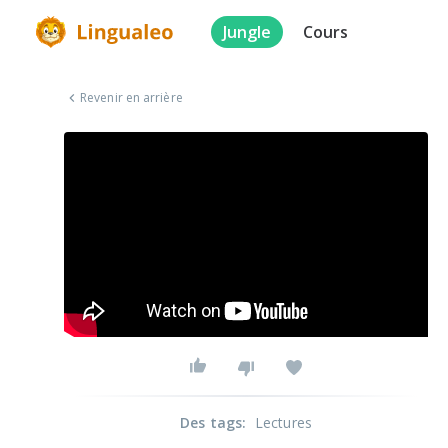
Jungle
Cours
Revenir en arrière
Des tags
:
Lectures