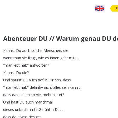
P
Abenteuer DU // Warum genau DU de
Kennst
Du
auch
solche
Menschen
,
die
wenn
man
sie
fragt
,
wie
es
ihnen
geht
mit
: ...
"
man
lebt
halt
"
antworten
?
Kennst
Du
die
?
Und
spürst
Du
auch
tief
in
Dir
drin
,
dass
"
man
lebt
halt
"
definitiv
nicht
alles
sein
kann
...
dass
das
Leben
so
viel
mehr
bietet
?
Und
hast
Du
auch
manchmal
dieses
unbestimmte
Gefühl
in
Dir
, ...
dass
da
etwas
riesiges