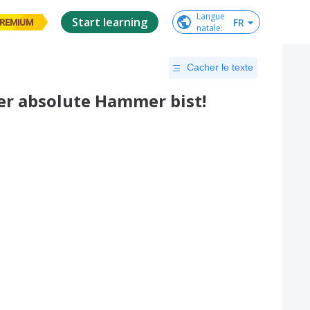
Langue

Start learning
FR
REMIUM
natale
:
Cacher le texte
r absolute Hammer bist!