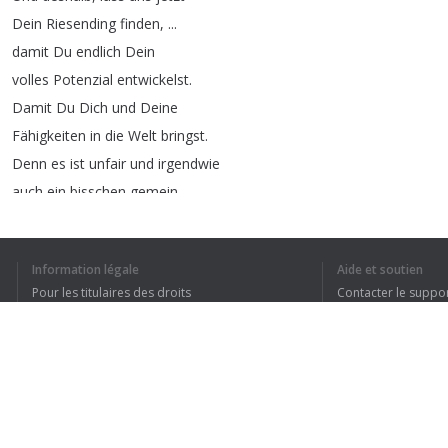
Dein
Riesending
finden
, ...
damit
Du
endlich
Dein
volles
Potenzial
entwickelst
.
Damit
Du
Dich
und
Deine
Fähigkeiten
in
die
Welt
bringst
.
Denn
es
ist
unfair
und
irgendwie
auch
ein
bisschen
gemein
, ...
wenn
Du
dieses
Riesending
nicht
mit
uns
teilst
.
Information légale
Aide et soutien
Deshalb
zeigs
uns
Abenteurer
!
Pour les titulaires des droits
Contacter le suppo
Denn
für
mich
ist
zu
100 %
klar
: ...
Conditions de confidentialité
FAQ
Du
bist
der
absolute
Hammer
.
Terms of Use
Extension pour le navigateur