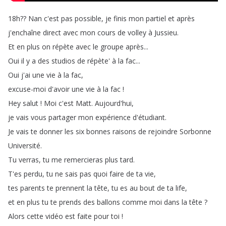
18h
??
Nan
c'est
pas
possible
,
je
finis
mon
partiel
et
après
j'enchaîne
direct
avec
mon
cours
de
volley
à
Jussieu
.
Et
en
plus
on
répète
avec
le
groupe
après
...
Oui
il
y
a
des
studios
de
répète'
à
la
fac
...
Oui
j'ai
une
vie
à
la
fac
,
excuse-moi
d'avoir
une
vie
à
la
fac
!
Hey
salut
!
Moi
c'est
Matt
.
Aujourd'hui
,
je
vais
vous
partager
mon
expérience
d'étudiant
.
Je
vais
te
donner
les
six
bonnes
raisons
de
rejoindre
Sorbonne
Université
.
Tu
verras
,
tu
me
remercieras
plus
tard
.
T'es
perdu
,
tu
ne
sais
pas
quoi
faire
de
ta
vie
,
tes
parents
te
prennent
la
tête
,
tu
es
au
bout
de
ta
life
,
et
en
plus
tu
te
prends
des
ballons
comme
moi
dans
la
tête
?
Alors
cette
vidéo
est
faite
pour
toi
!