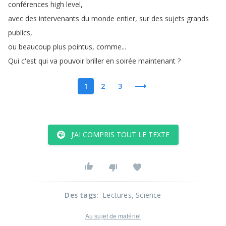
conférences
high
level
,
avec
des
intervenants
du
monde
entier
,
sur
des
sujets
grands
publics
,
ou
beaucoup
plus
pointus
,
comme
...
Qui
c'est
qui
va
pouvoir
briller
en
soirée
maintenant
?
1
2
3
J’AI COMPRIS TOUT LE TEXTE
Des tags
:
Lectures
, Science
Au sujet de matériel