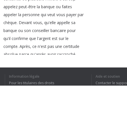
appelez
peut-être
la
banque
ou
faites
appeler
la
personne
qui
veut
vous
payer
par
chèque
.
Devant
vous
,
qu'elle
appelle
sa
banque
ou
son
conseiller
bancaire
pour
qu'il
confirme
que
l'argent
est
sur
le
compte
.
Après
,
ce
n'est
pas
une
certitude
absolue
parce
qu'après
avoir
raccroché
,
peut-être
qu'il
y
aura
des
dépenses
qui
vont
passer
,
qui
font
qu'il
n'
y
aura
plus
Information légale
Aide et soutien
assez
de
sous
sur
le
compte
...
Pour les titulaires des droits
Contacter le suppo
Conditions de confidentialité
FAQ
Terms of Use
1
2
3
Extension pour le navigateur