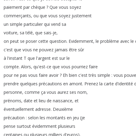
paiement
par
chèque
?
Que
vous
soyez
commerçants
,
ou
que
vous
soyez
justement
un
simple
particulier
qui
vend
sa
voiture
,
sa
télé
,
que
sais-je
,
on
peut
se
poser
cette
question
.
Evidemment
,
le
problème
avec
le
c'est
que
vous
ne
pouvez
jamais
être
sûr
à
l'instant
T
que
l'argent
est
sur
le
compte
.
Alors
,
qu'est-ce
que
vous
pourriez
faire
pour
ne
pas
vous
faire
avoir
?
Eh
bien
c'est
très
simple
:
vous
pouv
prendre
quelques
précautions
en
amont
.
Prenez
la
carte
d'identité
personne
,
comme
ça
vous
aurez
ses
nom
,
prénoms
,
date
et
lieu
de
naissance
,
et
éventuellement
adresse
.
Deuxième
précaution
:
selon
les
montants
en
jeu
(
je
pense
surtout
évidemment
plusieurs
centaines
ou
plusieurs
milliers
d'euros
),