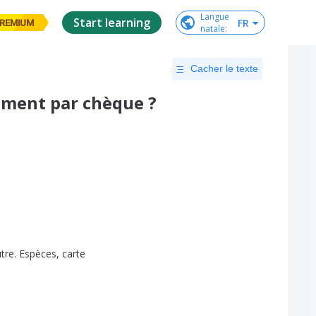
Langue

Start learning
FR
REMIUM
natale
:
Cacher le texte
iement par chèque ?
tre
.
Espèces
,
carte