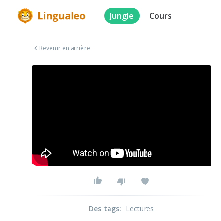
Jungle
Cours
Revenir en arrière
Des tags
:
Lectures