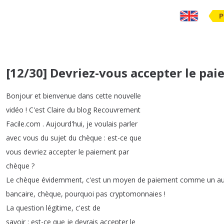
P
[12/30] Devriez-vous accepter le pa
Bonjour
et
bienvenue
dans
cette
nouvelle
vidéo
!
C'est
Claire
du
blog
Recouvrement
Facile
.
com
.
Aujourd'hui
,
je
voulais
parler
avec
vous
du
sujet
du
chèque
:
est-ce
que
vous
devriez
accepter
le
paiement
par
chèque
?
Le
chèque
évidemment
,
c'est
un
moyen
de
paiement
comme
un
au
bancaire
,
chèque
,
pourquoi
pas
cryptomonnaies
!
La
question
légitime
,
c'est
de
savoir
:
est-ce
que
je
devrais
accepter
le