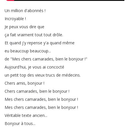
Un
million
d'abonnés
!
Incroyable
!
Je
peux
vous
dire
que
ça
fait
vraiment
tout
tout
drôle
.
Et
quand
j'y
repense
y'a
quand
même
eu
beaucoup
beaucoup
...
de
"
Mes
chers
camarades
,
bien
le
bonjour
!"
Aujourd'hui
,
je
vous
ai
concocté
un
petit
top
des
vieux
trucs
de
médecins
.
Chers
amis
,
bonjour
!
Chers
camarades
,
bien
le
bonjour
!
Mes
chers
camarades
,
bien
le
bonjour
!
Mes
chers
camarades
,
bien
le
bonjour
!
Véritable
texte
ancien
...
Bonjour
à
tous
...