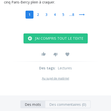
cinq
Paris-Bercy
plein
à
craquer
.
1
2
3
4
5
...8
J’AI COMPRIS TOUT LE TEXTE
Des tags
:
Lectures
Au sujet de matériel
Des mots
Des commentaires (0)