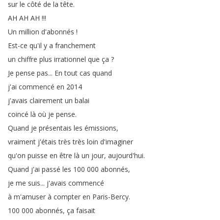
sur
le
côté
de
la
tête
.
AH
AH
AH
!!!
Un
million
d'abonnés
!
Est-ce
qu'il
y
a
franchement
un
chiffre
plus
irrationnel
que
ça
?
Je
pense
pas
...
En
tout
cas
quand
j'ai
commencé
en
2014
j'avais
clairement
un
balai
coincé
là
où
je
pense
.
Quand
je
présentais
les
émissions
,
vraiment
j'étais
très
très
loin
d'imaginer
qu'on
puisse
en
être
là
un
jour
,
aujourd'hui
.
Quand
j'ai
passé
les
100 000
abonnés
,
je
me
suis
...
j'avais
commencé
à
m'amuser
à
compter
en
Paris-Bercy
.
100 000
abonnés
,
ça
faisait