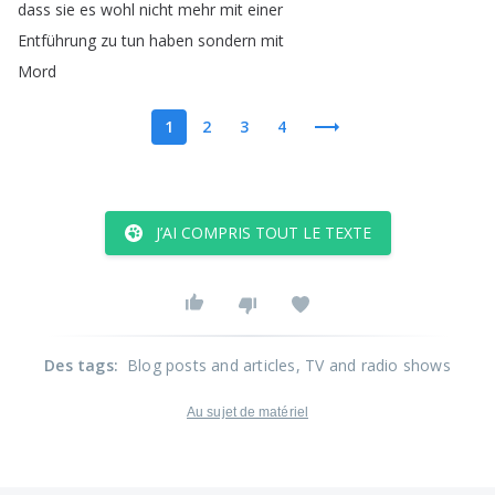
dass
sie
es
wohl
nicht
mehr
mit
einer
Entführung
zu
tun
haben
sondern
mit
Mord
1
2
3
4
J’AI COMPRIS TOUT LE TEXTE
Des tags
:
Blog posts and articles
, TV and radio shows
Au sujet de matériel