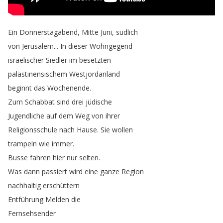
Ein
Donnerstagabend
,
Mitte
Juni
,
südlich
von
Jerusalem
...
In
dieser
Wohngegend
israelischer
Siedler
im
besetzten
palästinensischem
Westjordanland
beginnt
das
Wochenende
.
Zum
Schabbat
sind
drei
jüdische
Jugendliche
auf
dem
Weg
von
ihrer
Religionsschule
nach
Hause
.
Sie
wollen
trampeln
wie
immer
.
Busse
fahren
hier
nur
selten
.
Was
dann
passiert
wird
eine
ganze
Region
nachhaltig
erschüttern
Entführung
Melden
die
Fernsehsender