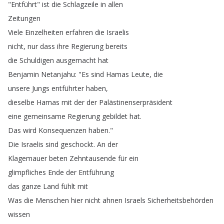
"
Entführt
"
ist
die
Schlagzeile
in
allen
Zeitungen
Viele
Einzelheiten
erfahren
die
Israelis
nicht
,
nur
dass
ihre
Regierung
bereits
die
Schuldigen
ausgemacht
hat
Benjamin
Netanjahu
: "
Es
sind
Hamas
Leute
,
die
unsere
Jungs
entführter
haben
,
dieselbe
Hamas
mit
der
der
Palästinenserpräsident
eine
gemeinsame
Regierung
gebildet
hat
.
Das
wird
Konsequenzen
haben
."
Die
Israelis
sind
geschockt
.
An
der
Klagemauer
beten
Zehntausende
für
ein
glimpfliches
Ende
der
Entführung
das
ganze
Land
fühlt
mit
Was
die
Menschen
hier
nicht
ahnen
Israels
Sicherheitsbehörden
wissen