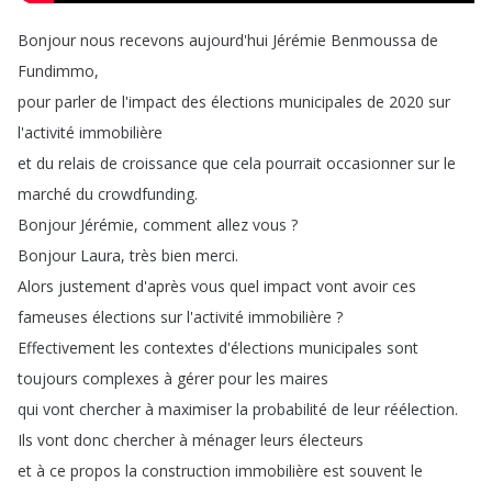
Bonjour
nous
recevons
aujourd'hui
Jérémie
Benmoussa
de
Fundimmo
,
pour
parler
de
l'impact
des
élections
municipales
de
2020
sur
l'activité
immobilière
et
du
relais
de
croissance
que
cela
pourrait
occasionner
sur
le
marché
du
crowdfunding
.
Bonjour
Jérémie
,
comment
allez
vous
?
Bonjour
Laura
,
très
bien
merci
.
Alors
justement
d'après
vous
quel
impact
vont
avoir
ces
fameuses
élections
sur
l'activité
immobilière
?
Effectivement
les
contextes
d'élections
municipales
sont
toujours
complexes
à
gérer
pour
les
maires
qui
vont
chercher
à
maximiser
la
probabilité
de
leur
réélection
.
Ils
vont
donc
chercher
à
ménager
leurs
électeurs
et
à
ce
propos
la
construction
immobilière
est
souvent
le