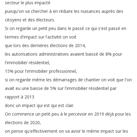
secteur
le
plus
impacté
puisqu'on
va
chercher
à
en
réduire
les
nuisances
auprès
des
citoyens
et
des
électeurs
.
Si
on
regarde
un
petit
peu
dans
le
passé
ce
qui
s'est
passé
en
termes
d'impact
sur
l'activité
on
voit
que
lors
des
dernières
élections
de
2014,
les
autorisations
administratives
avaient
baissé
de
8%
pour
l'immobilier
résidentiel
,
15%
pour
l'immobilier
professionnel
,
si
on
regarde
même
les
démarrages
de
chantier
on
voit
que
l'on
avait
eu
une
baisse
de
5%
sur
l'immobilier
résidentiel
par
rapport
à
2013
donc
un
impact
qui
est
qui
est
clair
.
On
commence
un
petit
peu
à
le
percevoir
en
2019
déjà
pour
les
élections
de
2020,
on
pense
qu'effectivement
on
va
avoir
le
même
impact
sur
les