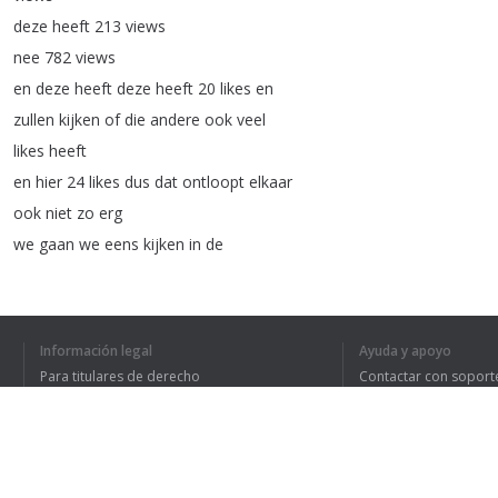
deze
heeft
213
views
nee
782
views
en
deze
heeft
deze
heeft
20
likes
en
zullen
kijken
of
die
andere
ook
veel
likes
heeft
en
hier
24
likes
dus
dat
ontloopt
elkaar
ook
niet
zo
erg
we
gaan
we
eens
kijken
in
de
statistieken
waarom
nou
die
ene
video
beter
rankt
dan
de
ander
zo
is
dus
even
kijken
die
van
25
ga
je
Información legal
Ayuda y apoyo
naar
analytics
Para titulares de derecho
Contactar con soport
en
nou
zie
je
dat
de
video
beter
doet
Política de privacidad
Preguntas frecuentes
Terms of Use
dan
het
gemiddelde
dit
is
mijn
gemiddelde
lijn
van
views
dus
hij
dus
relatief
goed
ondanks
je