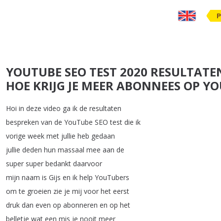
P
YOUTUBE SEO TEST 2020 RESULTATEN
HOE KRIJG JE MEER ABONNEES OP Y
Hoi
in
deze
video
ga
ik
de
resultaten
bespreken
van
de
YouTube
SEO
test
die
ik
vorige
week
met
jullie
heb
gedaan
jullie
deden
hun
massaal
mee
aan
de
super
super
bedankt
daarvoor
mijn
naam
is
Gijs
en
ik
help
YouTubers
om
te
groeien
zie
je
mij
voor
het
eerst
druk
dan
even
op
abonneren
en
op
het
belletje
wat
een
mis
je
nooit
meer