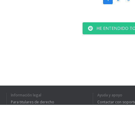
HE ENTENDIDO TO
Información legal
Ayuda y apoyo
Para titulares de derecho
Contactar con soport
Política de privacidad
Preguntas frecuentes
Terms of Use