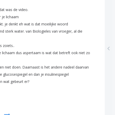
dat
was
de
video
.
r
je
lichaam
kt
.
je
denkt
eh
wat
is
dat
moeilijke
woord
ond
sterk
water
.
van
Biologieles
van
vroeger
,
al
die
ls
zoiets
..
e
lichaam
dus
aspertaam
is
wat
dat
betreft
ook
niet
zo
ken
niet
doen
.
Daarnaast
is
het
andere
nadeel
daarvan
je
glucosespiegel
en
dan
je
insulinespiegel
en
wat
gebeurt
er
?