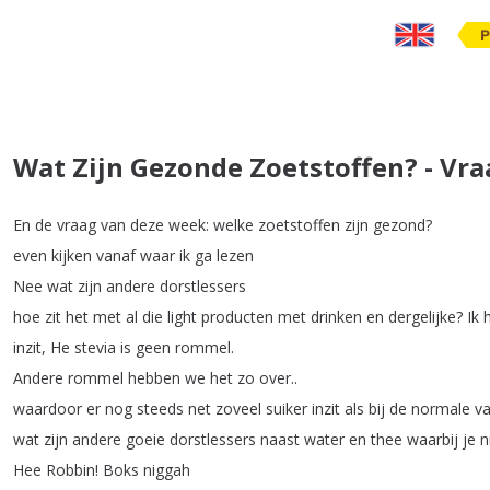
P
Wat Zijn Gezonde Zoetstoffen? - Vr
En
de
vraag
van
deze
week
:
welke
zoetstoffen
zijn
gezond
?
even
kijken
vanaf
waar
ik
ga
lezen
Nee
wat
zijn
andere
dorstlessers
hoe
zit
het
met
al
die
light
producten
met
drinken
en
dergelijke
?
Ik
inzit
,
He
stevia
is
geen
rommel
.
Andere
rommel
hebben
we
het
zo
over
..
waardoor
er
nog
steeds
net
zoveel
suiker
inzit
als
bij
de
normale
va
wat
zijn
andere
goeie
dorstlessers
naast
water
en
thee
waarbij
je
n
Hee
Robbin
!
Boks
niggah