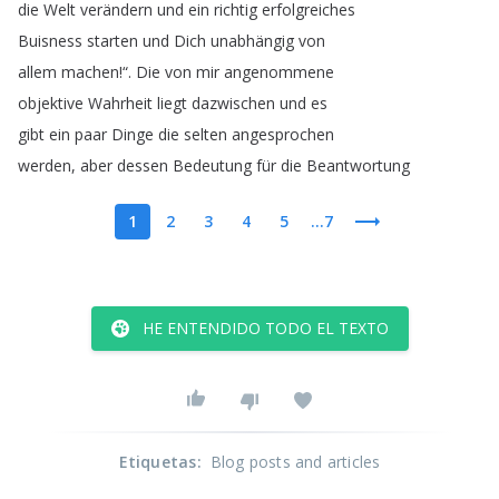
die
Welt
verändern
und
ein
richtig
erfolgreiches
Buisness
starten
und
Dich
unabhängig
von
allem
machen
!“.
Die
von
mir
angenommene
objektive
Wahrheit
liegt
dazwischen
und
es
gibt
ein
paar
Dinge
die
selten
angesprochen
werden
,
aber
dessen
Bedeutung
für
die
Beantwortung
1
2
3
4
5
...7
HE ENTENDIDO TODO EL TEXTO
Etiquetas
:
Blog posts and articles