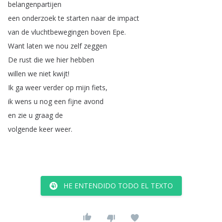
belangenpartijen
een
onderzoek
te
starten
naar
de
impact
van
de
vluchtbewegingen
boven
Epe
.
Want
laten
we
nou
zelf
zeggen
De
rust
die
we
hier
hebben
willen
we
niet
kwijt
!
Ik
ga
weer
verder
op
mijn
fiets
,
ik
wens
u
nog
een
fijne
avond
en
zie
u
graag
de
volgende
keer
weer
.
HE ENTENDIDO TODO EL TEXTO