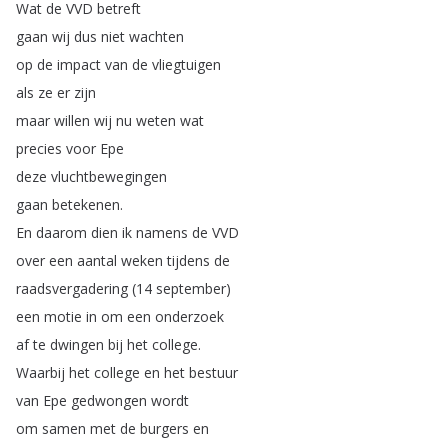
Wat
de
VVD
betreft
gaan
wij
dus
niet
wachten
op
de
impact
van
de
vliegtuigen
als
ze
er
zijn
maar
willen
wij
nu
weten
wat
precies
voor
Epe
deze
vluchtbewegingen
gaan
betekenen
.
En
daarom
dien
ik
namens
de
VVD
over
een
aantal
weken
tijdens
de
raadsvergadering
(14
september
)
een
motie
in
om
een
onderzoek
af
te
dwingen
bij
het
college
.
Waarbij
het
college
en
het
bestuur
van
Epe
gedwongen
wordt
om
samen
met
de
burgers
en