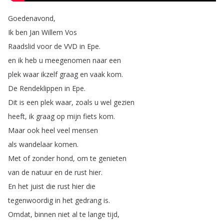
Goedenavond
,
Ik
ben
Jan
Willem
Vos
Raadslid
voor
de
VVD
in
Epe
.
en
ik
heb
u
meegenomen
naar
een
plek
waar
ikzelf
graag
en
vaak
kom
.
De
Rendeklippen
in
Epe
.
Dit
is
een
plek
waar
,
zoals
u
wel
gezien
heeft
,
ik
graag
op
mijn
fiets
kom
.
Maar
ook
heel
veel
mensen
als
wandelaar
komen
.
Met
of
zonder
hond
,
om
te
genieten
van
de
natuur
en
de
rust
hier
.
En
het
juist
die
rust
hier
die
tegenwoordig
in
het
gedrang
is
.
Omdat
,
binnen
niet
al
te
lange
tijd
,