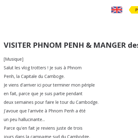
P
VISITER PHNOM PENH & MANGER des 
[
Musique
]
Salut
les
vlog
trotters
!
Je
suis
à
Phnom
Penh
,
la
Capitale
du
Camboge
.
Je
viens
d'arriver
ici
pour
terminer
mon
périple
en
fait
,
parce
que
je
suis
partie
pendant
deux
semaines
pour
faire
le
tour
du
Cambodge
.
J'avoue
que
l'arrivée
à
Phnom
Penh
a
été
un
peu
hallucinante
...
Parce
qu'en
fait
je
reviens
juste
de
trois
jours
dans
la
campagne
sud
du
Cambodge
,