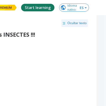
Idioma

Start learning
ES
REMIUM
nativo
:
Ocultar texto
INSECTES !!!