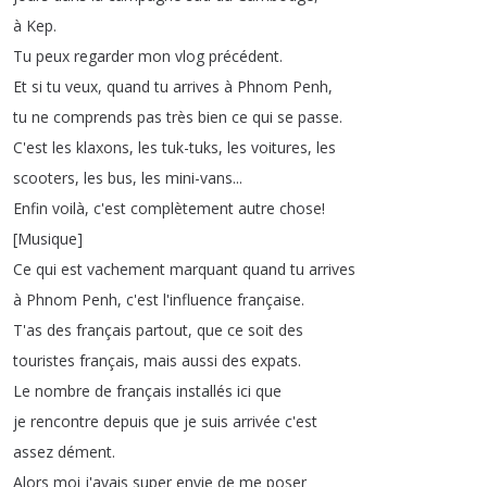
à
Kep
.
Tu
peux
regarder
mon
vlog
précédent
.
Et
si
tu
veux
,
quand
tu
arrives
à
Phnom
Penh
,
tu
ne
comprends
pas
très
bien
ce
qui
se
passe
.
C'est
les
klaxons
,
les
tuk-tuks
,
les
voitures
,
les
scooters
,
les
bus
,
les
mini-vans
...
Enfin
voilà
,
c'est
complètement
autre
chose
!
[
Musique
]
Ce
qui
est
vachement
marquant
quand
tu
arrives
à
Phnom
Penh
,
c'est
l'influence
française
.
T'as
des
français
partout
,
que
ce
soit
des
touristes
français
,
mais
aussi
des
expats
.
Le
nombre
de
français
installés
ici
que
je
rencontre
depuis
que
je
suis
arrivée
c'est
assez
dément
.
Alors
moi
j'avais
super
envie
de
me
poser