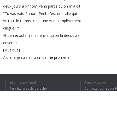
deux
jours
à
Phnom
Penh
parce
qu'on
m'a
dit
"
Tu
vas
voir
,
Phnom
Penh
c'est
une
ville
qui
vit
tout
le
temps
,
c'est
une
ville
complètement
dingue
! "
Et
ben
écoute
,
j'ai
eu
envie
qu'on
la
découvre
ensemble
.
[
Musique
]
Alors
là
je
suis
en
train
de
me
promener
sur
le
plus
beau
spot
de
Phnom
Penh
,
c'est
juste
en
face
du
Palais
Royal
,
c'est
le
Mékong
.
C'est
magnifique
!
Il
est
immense
le
Mékong
,
il
Información legal
Ayuda y apoyo
est
à
cheval
entre
les
bâtiments
historiques
Para titulares de derecho
Contactar con soport
de
la
ville
et
d'autres
buildings
de
l'autre
Política de privacidad
Preguntas frecuentes
Terms of Use
côté
.
C'est
vraiment
un
endroit
de
dingue
!
T'as
des
restaurants
partout
de
l'autre
côté
,