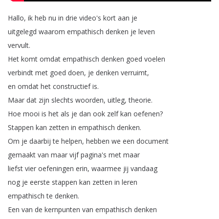
Hallo
,
ik
heb
nu
in
drie
video's
kort
aan
je
uitgelegd
waarom
empathisch
denken
je
leven
vervult
.
Het
komt
omdat
empathisch
denken
goed
voelen
verbindt
met
goed
doen
,
je
denken
verruimt
,
en
omdat
het
constructief
is
.
Maar
dat
zijn
slechts
woorden
,
uitleg
,
theorie
.
Hoe
mooi
is
het
als
je
dan
ook
zelf
kan
oefenen
?
Stappen
kan
zetten
in
empathisch
denken
.
Om
je
daarbij
te
helpen
,
hebben
we
een
document
gemaakt
van
maar
vijf
pagina's
met
maar
liefst
vier
oefeningen
erin
,
waarmee
jij
vandaag
nog
je
eerste
stappen
kan
zetten
in
leren
empathisch
te
denken
.
Een
van
de
kernpunten
van
empathisch
denken