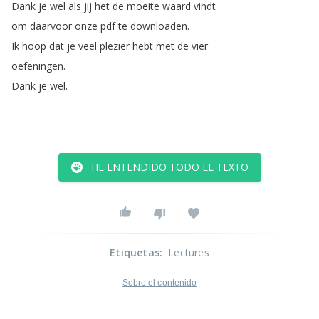
Dank
je
wel
als
jij
het
de
moeite
waard
vindt
om
daarvoor
onze
pdf
te
downloaden
.
Ik
hoop
dat
je
veel
plezier
hebt
met
de
vier
oefeningen
.
Dank
je
wel
.
HE ENTENDIDO TODO EL TEXTO
Etiquetas
:
Lectures
Sobre el contenido