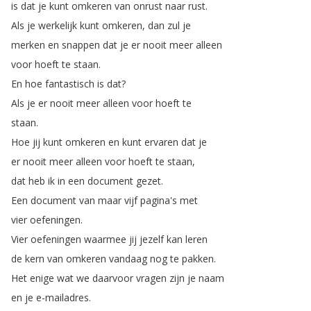
is
dat
je
kunt
omkeren
van
onrust
naar
rust
.
Als
je
werkelijk
kunt
omkeren
,
dan
zul
je
merken
en
snappen
dat
je
er
nooit
meer
alleen
voor
hoeft
te
staan
.
En
hoe
fantastisch
is
dat
?
Als
je
er
nooit
meer
alleen
voor
hoeft
te
staan
.
Hoe
jij
kunt
omkeren
en
kunt
ervaren
dat
je
er
nooit
meer
alleen
voor
hoeft
te
staan
,
dat
heb
ik
in
een
document
gezet
.
Een
document
van
maar
vijf
pagina's
met
vier
oefeningen
.
Vier
oefeningen
waarmee
jij
jezelf
kan
leren
de
kern
van
omkeren
vandaag
nog
te
pakken
.
Het
enige
wat
we
daarvoor
vragen
zijn
je
naam
en
je
e-mailadres
.