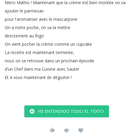
Merci
Mathis
!
Maintenant
que
la
crème
est
bien
montée
on
va
ajouter
le
parmesan
pour
l'aromatiser
avec
le
mascarpone
On
a
notre
poche
,
on
va
la
mettre
directement
au
frigo
On
vient
pocher
la
crème
comme
un
cupcake
La
recette
est
maintenant
terminée
,
nous
on
se
retrouve
dans
un
prochain
épisode
d'un
Chef
dans
ma
Cuisine
avec
Sauter
Et
à
vous
maintenant
de
déguster
!
HE ENTENDIDO TODO EL TEXTO