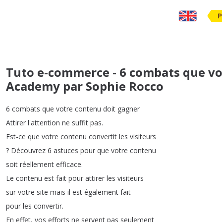
P
Tuto e-commerce - 6 combats que vo
Academy par Sophie Rocco
6
combats
que
votre
contenu
doit
gagner
Attirer
l'attention
ne
suffit
pas
.
Est-ce
que
votre
contenu
convertit
les
visiteurs
?
Découvrez
6
astuces
pour
que
votre
contenu
soit
réellement
efficace
.
Le
contenu
est
fait
pour
attirer
les
visiteurs
sur
votre
site
mais
il
est
également
fait
pour
les
convertir
.
En
effet
,
vos
efforts
ne
servent
pas
seulement