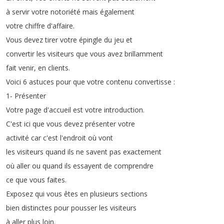
à
servir
votre
notoriété
mais
également
votre
chiffre
d'affaire
.
Vous
devez
tirer
votre
épingle
du
jeu
et
convertir
les
visiteurs
que
vous
avez
brillamment
fait
venir
,
en
clients
.
Voici
6
astuces
pour
que
votre
contenu
convertisse
:
1-
Présenter
Votre
page
d'accueil
est
votre
introduction
.
C'est
ici
que
vous
devez
présenter
votre
activité
car
c'est
l'endroit
où
vont
les
visiteurs
quand
ils
ne
savent
pas
exactement
où
aller
ou
quand
ils
essayent
de
comprendre
ce
que
vous
faites
.
Exposez
qui
vous
êtes
en
plusieurs
sections
bien
distinctes
pour
pousser
les
visiteurs
à
aller
plus
loin
.