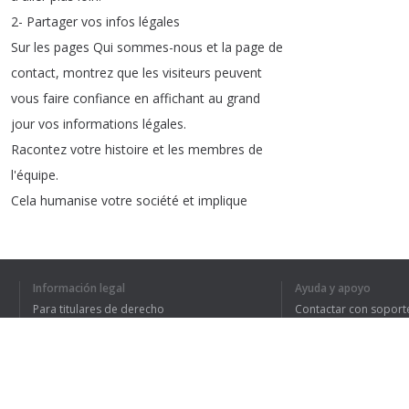
2-
Partager
vos
infos
légales
Sur
les
pages
Qui
sommes-nous
et
la
page
de
contact
,
montrez
que
les
visiteurs
peuvent
vous
faire
confiance
en
affichant
au
grand
jour
vos
informations
légales
.
Racontez
votre
histoire
et
les
membres
de
l'équipe
.
Cela
humanise
votre
société
et
implique
les
visiteurs
dans
votre
parcours
.
3-
Donner
un
aperçu
de
vos
produits
/
services
Sur
vos
pages
de
catégorie
,
proposez
un
aperçu
Información legal
Ayuda y apoyo
de
vos
produits
ou
services
.
Para titulares de derecho
Contactar con soport
Cela
permet
de
résumer
la
valeur
de
ce
que
Política de privacidad
Preguntas frecuentes
Terms of Use
vous
offrez
.
Vous
devez
avoir
du
contenu
au-dessus
des
pages
présentant
vos
produits
et
services
.