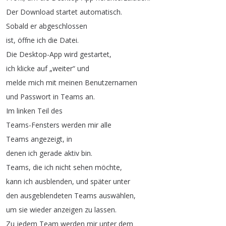
Der
Download
startet
automatisch
.
Sobald
er
abgeschlossen
ist
,
öffne
ich
die
Datei
.
Die
Desktop-App
wird
gestartet
,
ich
klicke
auf
„
weiter
“
und
melde
mich
mit
meinen
Benutzernamen
und
Passwort
in
Teams
an
.
Im
linken
Teil
des
Teams-Fensters
werden
mir
alle
Teams
angezeigt
,
in
denen
ich
gerade
aktiv
bin
.
Teams
,
die
ich
nicht
sehen
möchte
,
kann
ich
ausblenden
,
und
später
unter
den
ausgeblendeten
Teams
auswählen
,
um
sie
wieder
anzeigen
zu
lassen
.
Zu
jedem
Team
werden
mir
unter
dem