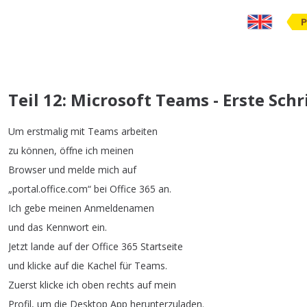
P
Teil 12: Microsoft Teams - Erste Sch
Um
erstmalig
mit
Teams
arbeiten
zu
können
,
öffne
ich
meinen
Browser
und
melde
mich
auf
„
portal
.
office
.
com
“
bei
Office
365
an
.
Ich
gebe
meinen
Anmeldenamen
und
das
Kennwort
ein
.
Jetzt
lande
auf
der
Office
365
Startseite
und
klicke
auf
die
Kachel
für
Teams
.
Zuerst
klicke
ich
oben
rechts
auf
mein
Profil
,
um
die
Desktop
App
herunterzuladen
.