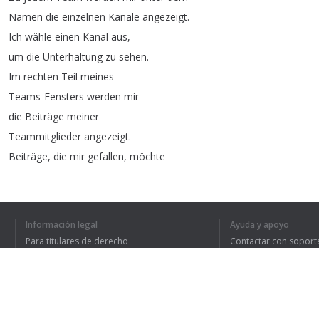
Namen
die
einzelnen
Kanäle
angezeigt
.
Ich
wähle
einen
Kanal
aus
,
um
die
Unterhaltung
zu
sehen
.
Im
rechten
Teil
meines
Teams-Fensters
werden
mir
die
Beiträge
meiner
Teammitglieder
angezeigt
.
Beiträge
,
die
mir
gefallen
,
möchte
ich
direkt
entsprechend
markieren
.
Jetzt
starte
ich
eine
neue
Unterhaltung
und
schreibe
meinen
ersten
Beitrag
.
Información legal
Ayuda y apoyo
Nach
der
Eingabe
des
Para titulares de derecho
Contactar con soport
Textes
möchte
ich
eine
Datei
Política de privacidad
Preguntas frecuentes
Terms of Use
anfügen
und
klicke
dazu
auf
die
Büroklammer
.
Die
Datei
liegt
auf
meinen