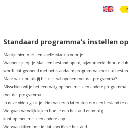
P
Standaard programma's instellen op
Martijn
hier
,
met
een
snelle
Mac
tip
voor
je
.
Wanneer
je
op
je
Mac
een
bestand
opent
,
bijvoorbeeld
door
te
dub
wordt
dat
geopend
met
het
standaard
programma
voor
dat
besta
Maar
wat
nou
als
jij
het
niet
wil
openen
met
dat
programma
?
Misschien
wil
je
het
eenmalig
openen
met
een
andere
programma
met
dat
programma
.
In
deze
video
ga
ik
je
drie
manieren
laten
zien
om
een
bestand
te
o
We
gaan
namelijk
kijken
hoe
je
een
bestand
eenmalig
kunt
openen
met
een
andere
app
We
gaan
kijken
hoe
je
dat
specifieke
bestand