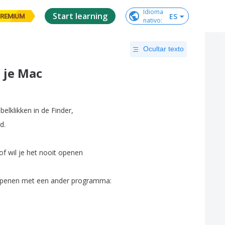
Idioma

Start learning
ES
REMIUM
nativo
:
Ocultar texto
 je Mac
belklikken
in
de
Finder
,
nd
.
of
wil
je
het
nooit
openen
penen
met
een
ander
programma
: