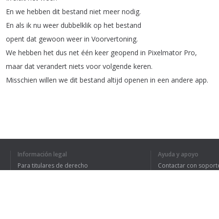
En
we
hebben
dit
bestand
niet
meer
nodig
.
En
als
ik
nu
weer
dubbelklik
op
het
bestand
opent
dat
gewoon
weer
in
Voorvertoning
.
We
hebben
het
dus
net
één
keer
geopend
in
Pixelmator
Pro
,
maar
dat
verandert
niets
voor
volgende
keren
.
Misschien
willen
we
dit
bestand
altijd
openen
in
een
andere
app
.
1
2
Información legal
Ayuda y apoyo
Para titulares de derecho
Contactar con soport
HE ENTENDIDO TO
Política de privacidad
Preguntas frecuentes
Terms of Use