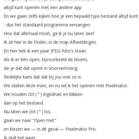
altijd
kunt
openen
met
een
andere
app
En
we
gaan
zelfs
kijken
hoe
je
een
bepaald
type
bestand
altijd
kunt
-
dus
het
standaard
programma
vervangen
.
Hoe
dat
allemaal
moet
,
ga
ik
je
nu
laten
zien
!
Ik
zit
hier
in
de
Finder
,
in
de
map
Afbeeldingen
.
En
hier
heb
ik
een
paar
JPEG-foto's
staan
.
Als
ik
er
één
open
,
bijvoorbeeld
de
bloem
,
zie
je
dat
dat
opent
in
Voorvertoning
.
Redelijke
kans
dat
dat
bij
jou
ook
zo
is
.
We
sluiten
deze
even
,
en
nu
wil
ik
het
openen
met
Pixelmator
.
We
houden
ctrl
(
⌃
)
ingedrukt
en
klikken
dan
op
het
bestand
.
Nu
laten
we
ctrl
(
⌃
)
los
,
gaan
we
naar
"
Open
met
"
en
kiezen
we
—
in
dit
geval
—
Pixelmator
Pro
.
Ik
sluit
het
weer
.