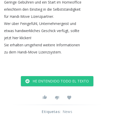
Geringe
Gebühren
und
ein
Start
im
Homeoffice
erleichtern
den
Einstieg
in
die
Selbstständigkeit
für
Handi-Move
Lizenzpartner
.
Wer
über
Feingefühl
,
Unternehmergeist
und
etwas
handwerkliches
Geschick
verfügt
,
sollte
jetzt
hier
klicken
!
Sie
erhalten
umgehend
weitere
Informationen
zu
dem
Handi-Move
Lizenzsystem
.
HE ENTENDIDO TODO EL TEXTO
Etiquetas
:
News