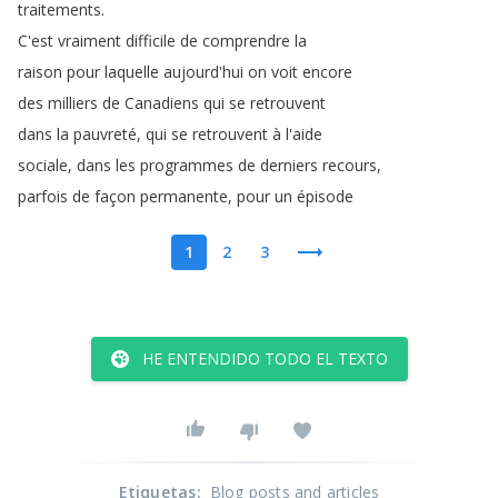
traitements
.
C'est
vraiment
difficile
de
comprendre
la
raison
pour
laquelle
aujourd'hui
on
voit
encore
des
milliers
de
Canadiens
qui
se
retrouvent
dans
la
pauvreté
,
qui
se
retrouvent
à
l'aide
sociale
,
dans
les
programmes
de
derniers
recours
,
parfois
de
façon
permanente
,
pour
un
épisode
1
2
3
HE ENTENDIDO TODO EL TEXTO
Etiquetas
:
Blog posts and articles