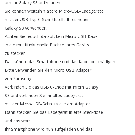
um
Ihr
Galaxy
S8
aufzuladen
.
Sie
können
weiterhin
ältere
Micro-USB-Ladegeräte
mit
der
USB
Typ
C-Schnittstelle
Ihres
neuen
Galaxy
S8
verwenden
.
Achten
Sie
jedoch
darauf
,
kein
Micro-USB-Kabel
in
die
multifunktionelle
Buchse
Ihres
Geräts
zu
stecken
.
Das
könnte
das
Smartphone
und
das
Kabel
beschädigen
.
Bitte
verwenden
Sie
den
Micro-USB-Adapter
von
Samsung
.
Verbinden
Sie
das
USB
C-Ende
mit
Ihrem
Galaxy
S8
und
verbinden
Sie
Ihr
altes
Ladegerät
mit
der
Micro-USB-Schnittstelle
am
Adapter
.
Dann
stecken
Sie
das
Ladegerät
in
eine
Steckdose
und
das
wars
.
Ihr
Smartphone
wird
nun
aufgeladen
und
das