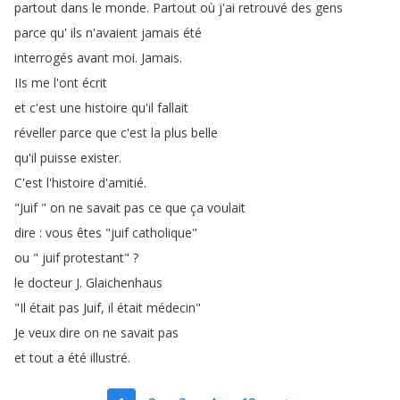
partout
dans
le
monde
.
Partout
où
j'ai
retrouvé
des
gens
parce
qu'
ils
n'avaient
jamais
été
interrogés
avant
moi
.
Jamais
.
IIs
me
l'ont
écrit
et
c'est
une
histoire
qu'il
fallait
réveller
parce
que
c'est
la
plus
belle
qu'il
puisse
exister
.
C'est
l'histoire
d'amitié
.
"
Juif
"
on
ne
savait
pas
ce
que
ça
voulait
dire
:
vous
êtes
"
juif
catholique
"
ou
"
juif
protestant
" ?
le
docteur
J
.
Glaichenhaus
"
Il
était
pas
Juif
,
il
était
médecin
"
Je
veux
dire
on
ne
savait
pas
et
tout
a
été
illustré
.