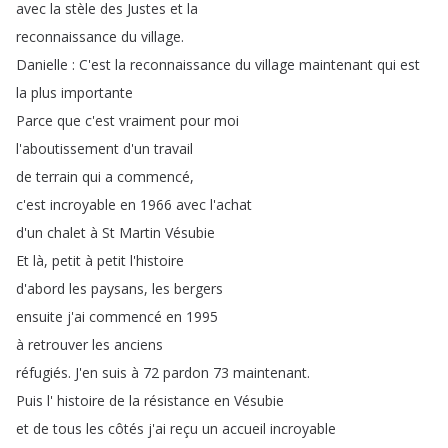
avec
la
stèle
des
Justes
et
la
reconnaissance
du
village
.
Danielle
:
C'est
la
reconnaissance
du
village
maintenant
qui
est
la
plus
importante
Parce
que
c'est
vraiment
pour
moi
l'aboutissement
d'un
travail
de
terrain
qui
a
commencé
,
c'est
incroyable
en
1966
avec
l'achat
d'un
chalet
à
St
Martin
Vésubie
Et
là
,
petit
à
petit
l'histoire
d'abord
les
paysans
,
les
bergers
ensuite
j'ai
commencé
en
1995
à
retrouver
les
anciens
réfugiés
.
J'en
suis
à
72
pardon
73
maintenant
.
Puis
l'
histoire
de
la
résistance
en
Vésubie
et
de
tous
les
côtés
j'ai
reçu
un
accueil
incroyable