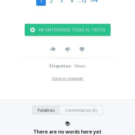
1
2
3
4
...12
HE ENTENDIDO TODO EL TEXTO
Etiquetas
:
News
Sobre el contenido
Palabras
Comentarios (0)
📚
There are no words here yet