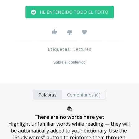
HE ENTENDIDO TODO EL TEXTO
Etiquetas
:
Lectures
Sobre el contenido
Palabras
Comentarios (0)
📚
There are no words here yet
Highlight unfamiliar words while reading — they will 
be automatically added to your dictionary. Use the 
“Study words” button to reinforce them through 